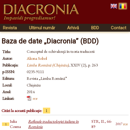
Revista
Ultimul număr
Arhivă
BDD
Contact
Baza de date „Diacronia” (BDD)
Conceptul de echivalenţă în teoria traducerii
Titlu:
Autor:
Aliona Sobol
Publicația:
Limba Română (Chișinău)
, XXIV (2), p. 263
p-ISSN:
0235-9111
Editura:
Revista „Limba Română”
Locul:
Chișinău
Anul:
2014
Linkuri:
pdf
Citări la această publicație:
1
Iulia
Reflexele traductologiei italiene în
STR, II., 66-
pdf
2017
1
Cosma
România
89