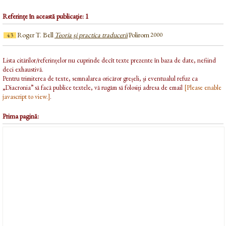
Referințe în această publicație: 1
Roger T. Bell
Teoria şi practica traducerii
Polirom
2000
43
Lista citărilor/referințelor nu cuprinde decît texte prezente în baza de date, nefiind
deci exhaustivă.
Pentru trimiterea de texte, semnalarea oricăror greșeli, și eventualul refuz ca
„Diacronia” să facă publice textele, vă rugăm să folosiți adresa de email
[Please enable
javascript to view.]
.
Prima pagină: