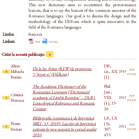
This new dictionary aims to reconstruct the protoromance
lexicon, that is to say the lexicon of the common ancestor of the
Romance languages. Our goal is to discuss the design and the
methodology of the DERom which is quite innovative in the
field of the Romance languages.
Limba:
franceză
Linkuri:
pdf
html
Citări la această publicație:
4
Alina-
DR,
De la lat. frāter (REW) la protorom.
pdf
Mihaela
s.n., XX
2015
0
html
*/’φratr-e/ (DÉRom)
Bursuc
(1)
The Academic Dictionary of the
Phil.
Romanian Language (‘Dicţionarul
Jass.,
Cristina
pdf
academic al Limbii Române’ – DLR).
VIII
2012
1
html
Florescu
Lexicological Relevance and Romanic
(1), 19-
Context
26
Bibliografia românească de lingvistică
LR, LX
Florin
(BRL, 53, 2010). Lucrări de lingvistică
(3),
pdf
2011
1
html
Sterian
apărute în țara noastră în cursul anului
307-
2010
453