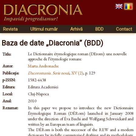
Revista
Ultimul număr
Arhivă
BDD
Contact
Baza de date „Diacronia” (BDD)
Le Dictionnaire étymologique roman (DErom): une nouvelle
Titlu:
approche de l’étymologie romane
Autor:
Marta Andronache
Publicația:
Dacoromania. Serie nouă
,
XV (2)
, p. 129
p-ISSN:
1582-4438
Editura:
Editura Academiei
Locul:
Cluj-Napoca
Anul:
2010
Rezumat:
In this paper we propose to introduce the new Dictionnaire
Étymologique Roman (DÉRom) launched in January 2008
under the direction of Éva Buchi and Wolfgang Schweickard and
written by an European team of linguists.
The DÉRom is both the successor of the REW and a modern
dictionary by its fully computerised drafting and its methodology.