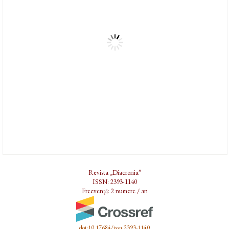
Revista „Diacronia”
ISSN: 2393-1140
Frecvență: 2 numere / an
doi:10.17684/issn.2393-1140