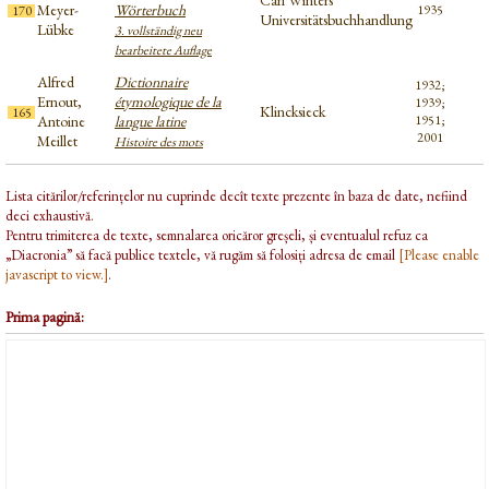
Carl Winters
Meyer-
Wörterbuch
1935
170
Universitätsbuchhandlung
Lübke
3. vollständig neu
bearbeitete Auflage
Alfred
Dictionnaire
1932;
Ernout,
étymologique de la
1939;
Klincksieck
165
Antoine
langue latine
1951;
2001
Meillet
Histoire des mots
Lista citărilor/referințelor nu cuprinde decît texte prezente în baza de date, nefiind
deci exhaustivă.
Pentru trimiterea de texte, semnalarea oricăror greșeli, și eventualul refuz ca
„Diacronia” să facă publice textele, vă rugăm să folosiți adresa de email
[Please enable
javascript to view.]
.
Prima pagină: