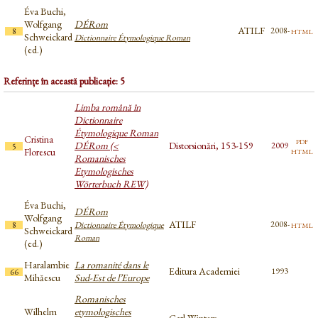
Éva Buchi,
Wolfgang
DÉRom
ATILF
html
2008-
8
Schweickard
Dictionnaire Étymologique Roman
(ed.)
Referințe în această publicație: 5
Limba română în
Dictionnaire
Étymologique Roman
Cristina
pdf
DÉRom (<
Distorsionări, 153-159
2009
5
html
Florescu
Romanisches
Etymologisches
Wörterbuch REW)
Éva Buchi,
DÉRom
Wolfgang
ATILF
html
2008-
8
Dictionnaire Étymologique
Schweickard
Roman
(ed.)
Haralambie
La romanité dans le
Editura Academiei
1993
66
Mihăescu
Sud-Est de l’Europe
Romanisches
Wilhelm
etymologisches