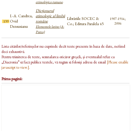
etimológico rumano
Dicţionarul
I.-A. Candrea,
etimologic al limbii
Librăriile SOCEC &
1907-1914;
Ovid
române
139
Co.; Editura Paralela 45
2006
Densusianu
Elementele latine (A-
Putea)
Lista citărilor/referințelor nu cuprinde decît texte prezente în baza de date, nefiind
deci exhaustivă.
Pentru trimiterea de texte, semnalarea oricăror greșeli, și eventualul refuz ca
„Diacronia” să facă publice textele, vă rugăm să folosiți adresa de email
[Please enable
javascript to view.]
.
Prima pagină: