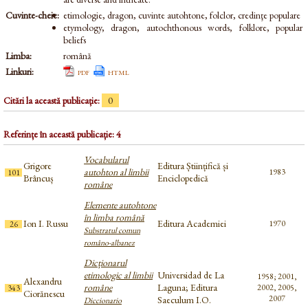
Cuvinte-cheie:
etimologie, dragon, cuvinte autohtone, folclor, credinţe populare
etymology, dragon, autochthonous words, folklore, popular
beliefs
Limba:
română
Linkuri:
pdf
html
Citări la această publicație:
0
Referințe în această publicație: 4
Vocabularul
Grigore
Editura Științifică și
autohton al limbii
1983
101
Brâncuș
Enciclopedică
române
Elemente autohtone
în limba română
Ion I. Russu
Editura Academiei
1970
26
Substratul comun
româno-albanez
Dicționarul
etimologic al limbii
Universidad de La
1958; 2001,
Alexandru
române
Laguna; Editura
2002, 2005,
343
Ciorănescu
2007
Saeculum I.O.
Diccionario