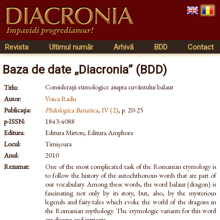
Revista
Ultimul număr
Arhivă
BDD
Contact
Baza de date „Diacronia” (BDD)
Consideraţii etimologice asupra cuvântului balaur
Titlu:
Autor:
Voica Radu
Publicația:
Philologica Banatica
,
IV (2)
, p. 20-25
p-ISSN:
1843-4088
Editura:
Editura Mirton; Editura Amphora
Locul:
Timișoara
Anul:
2010
Rezumat:
One of the most complicated task of the Romanian etymology is
to follow the history of the autochthonous words that are part of
our vocabulary. Among these words, the word balaur (dragon) is
fascinating not only by its story, but, also, by the mysterious
legends and fairy-tales which evoke the world of the dragons in
the Romanian mythology. The etymologic variants for this word
are diverse and intricate.