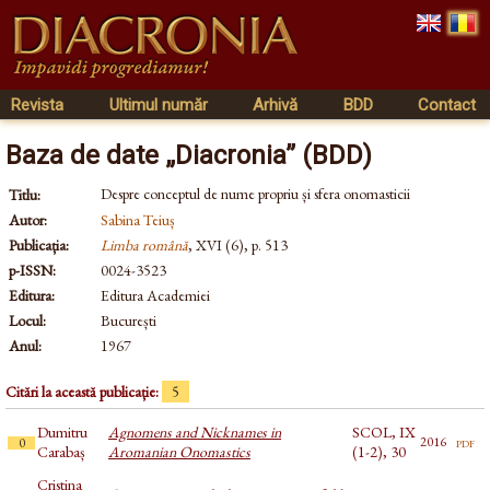
Revista
Ultimul număr
Arhivă
BDD
Contact
Baza de date „Diacronia” (BDD)
Despre conceptul de nume propriu și sfera onomasticii
Titlu:
Autor:
Sabina Teiuș
Publicația:
Limba română
, XVI (6), p. 513
p-ISSN:
0024-3523
Editura:
Editura Academiei
Locul:
București
Anul:
1967
Citări la această publicație:
5
Dumitru
Agnomens and Nicknames in
SCOL, IX
pdf
2016
0
Carabaș
Aromanian Onomastics
(1-2), 30
Cristina