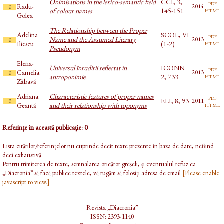
Onimisations in the lexico-semantic field
CCI, 3,
pdf
Radu-
2014
0
html
of colour names
145-151
Golea
The Relationship between the Proper
Adelina
SCOL, VI
pdf
Name and the Assumed Literary
2013
0
html
Iliescu
(1-2)
Pseudonym
Elena-
Universul înrudirii reflectat în
ICONN
pdf
Camelia
2013
0
html
antroponimie
2, 733
Zăbavă
Adriana
Characteristic features of proper names
pdf
ELI, 8, 93
2011
0
html
Geantă
and their relationship with toponyms
Referințe în această publicație: 0
Lista citărilor/referințelor nu cuprinde decît texte prezente în baza de date, nefiind
deci exhaustivă.
Pentru trimiterea de texte, semnalarea oricăror greșeli, și eventualul refuz ca
„Diacronia” să facă publice textele, vă rugăm să folosiți adresa de email
[Please enable
javascript to view.]
.
Revista „Diacronia”
ISSN: 2393-1140