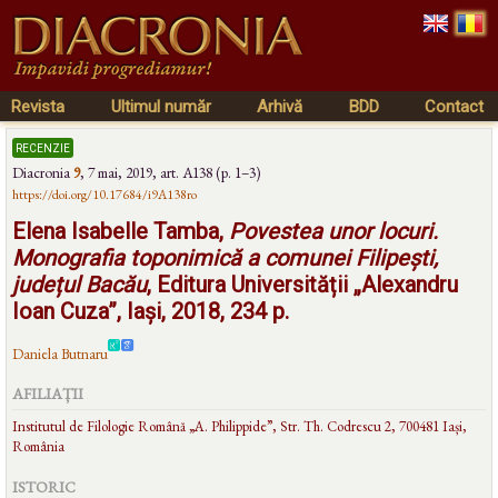
Revista
Ultimul număr
Arhivă
BDD
Contact
recenzie
Diacronia
9
,
7 mai, 2019
, art. A138 (p. 1–3)
https://doi.org/10.17684/i9A138ro
Elena Isabelle Tamba,
Povestea unor locuri.
Monografia toponimică a comunei Filipești,
județul Bacău
, Editura Universității „Alexandru
Ioan Cuza”, Iași, 2018, 234 p.
Daniela Butnaru
AFILIAȚII
Institutul de Filologie Română „A. Philippide”, Str. Th. Codrescu 2, 700481 Iași,
România
ISTORIC