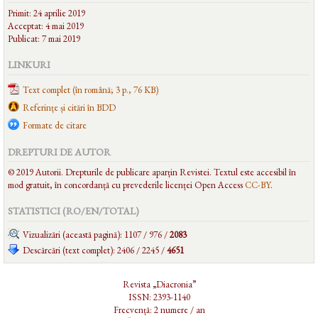
Primit: 24 aprilie 2019
Acceptat: 4 mai 2019
Publicat: 7 mai 2019
LINKURI
Text complet (în română; 3 p., 76 KB)
Referințe și citări în BDD
Formate de citare
DREPTURI DE AUTOR
© 2019 Autorii. Drepturile de publicare aparțin Revistei. Textul este accesibil în
mod gratuit, în concordanță cu prevederile licenței Open Access
CC-BY
.
STATISTICI (RO/EN/
TOTAL
)
Vizualizări (această pagină): 1107 / 976 /
2083
Descărcări (text complet): 2406 / 2245 /
4651
Revista „Diacronia”
ISSN: 2393-1140
Frecvență: 2 numere / an