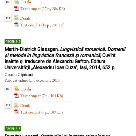
ro
Detalii
Text complet (17 p., 286 KB)
en
Detalii
Text complet (18 p., 288 KB)
recenzie
Martin-Dietrich Glessgen,
Lingvistică romanică. Domenii
și metode în lingvistica franceză și romanică
, Cuvînt
înainte și traducere de Alexandru Gafton, Editura
Universității „Alexandru Ioan Cuza”, Iași, 2014, 652 p.
Cosmin Căprioară
Publicat online la: 5 octombrie 2015
ro
Detalii
Text complet (7 p., 105 KB)
en
Detalii
Text complet (8 p., 109 KB)
recenzie