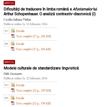
articol
Dificultăți de traducere în limba română a
Aforismelor
lui
Arthur Schopenhauer. O analiză contrastiv-diacronică (I)
Cecilia-Iuliana Vârlan
Publicat online la: 12 februarie 2016
ro
Detalii
Text complet (17 p., 202 KB)
en
Detalii
Text complet (17 p., 204 KB)
articol
Modele culturale de standardizare lingvistică
Dirk Geeraerts
Publicat online la: 12 februarie 2016
ro
Detalii
Text complet (21 p., 205 KB)
en
Detalii
Text complet (21 p., 196 KB)