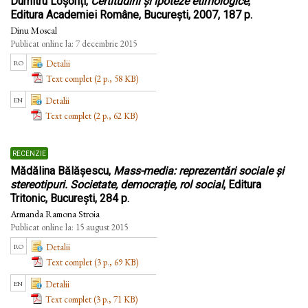
Dumitru Loșonți,
Certitudini și ipoteze etimologice
,
Editura Academiei Române, București, 2007, 187 p.
Dinu Moscal
Publicat online la: 7 decembrie 2015
ro
Detalii
Text complet (2 p., 58 KB)
en
Detalii
Text complet (2 p., 62 KB)
recenzie
Mădălina Bălășescu,
Mass-media: reprezentări sociale și
stereotipuri. Societate, democrație, rol social
, Editura
Tritonic, București, 284 p.
Armanda Ramona Stroia
Publicat online la: 15 august 2015
ro
Detalii
Text complet (3 p., 69 KB)
en
Detalii
Text complet (3 p., 71 KB)