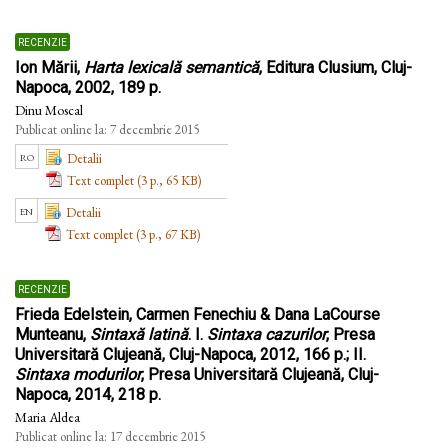
recenzie
Ion Mării,
Harta lexicală semantică
, Editura Clusium, Cluj-
Napoca, 2002, 189 p.
Dinu Moscal
Publicat online la: 7 decembrie 2015
ro
Detalii
Text complet (3 p., 65 KB)
en
Detalii
Text complet (3 p., 67 KB)
recenzie
Frieda Edelstein, Carmen Fenechiu & Dana LaCourse
Munteanu,
Sintaxă latină
. I.
Sintaxa cazurilor
, Presa
Universitară Clujeană, Cluj-Napoca, 2012, 166 p.; II.
Sintaxa modurilor
, Presa Universitară Clujeană, Cluj-
Napoca, 2014, 218 p.
Maria Aldea
Publicat online la: 17 decembrie 2015