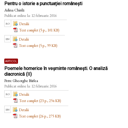
Pentru o istorie a punctuației românești
Adina Chirilă
Publicat online la: 12 februarie 2016
ro
Detalii
Text complet (5 p., 101 KB)
en
Detalii
Text complet (5 p., 99 KB)
articol
Poemele homerice în veșminte românești. O analiză
diacronică (II)
Petre Gheorghe Bârlea
Publicat online la: 12 februarie 2016
ro
Detalii
Text complet (23 p., 254 KB)
en
Detalii
Text complet (26 p., 275 KB)