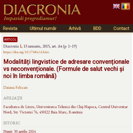
Revista
Ultimul număr
Arhivă
BDD
Contact
articol
Diacronia
1
,
13 ianuarie, 2015
, art. A4 (p. 1–19)
https://doi.org/10.17684/i1A4ro
Modalități lingvistice de adresare convenționale
vs neconvenționale. (Formule de salut vechi și
noi în limba română)
Daiana Felecan
AFILIAȚII
Facultatea de Litere, Universitatea Tehnică din Cluj-Napoca, Centrul Universitar
Nord, Str. Victoriei 76, 430122 Baia Mare, România
ISTORIC
Primit: 30 aprilie 2014