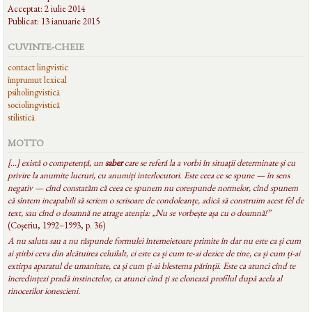
Acceptat: 2 iulie 2014
Publicat: 13 ianuarie 2015
CUVINTE-CHEIE
contact lingvistic
împrumut lexical
psiholingvistică
sociolingvistică
stilistică
MOTTO
[...] există o competență, un
saber
care se referă la a vorbi în situații determinate și cu
privire la anumite lucruri, cu anumiți interlocutori. Este ceea ce se spune — în sens
negativ — cînd constatăm că ceea ce spunem nu corespunde normelor, cînd spunem
că sîntem incapabili să scriem o scrisoare de condoleanțe, adică să construim acest fel de
text, sau cînd o doamnă ne atrage atenția: „Nu se vorbește așa cu o doamnă!”
(Coșeriu, 1992–1993, p. 36)
A nu saluta sau a nu răspunde formulei întemeietoare primite în dar nu este ca și cum
ai știrbi ceva din alcătuirea celuilalt, ci este ca și cum te-ai dezice de tine, ca și cum ți-ai
extirpa aparatul de umanitate, ca și cum ți-ai blestema părinții. Este ca atunci cînd te
încredințezi pradă instinctelor, ca atunci cînd ți se clonează profilul după acela al
rinocerilor ionescieni.