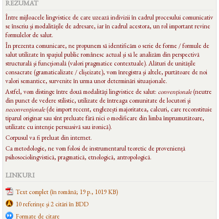
REZUMAT
Între mijloacele lingvistice de care uzează indivizii în cadrul procesului comunicativ
se înscriu și modalitățile de adresare, iar în cadrul acestora, un rol important revine
formulelor de salut.
În prezenta comunicare, ne propunem să identificăm o serie de forme / formule de
salut utilizate în spațiul public românesc actual și să le analizăm din perspectivă
structurală și funcțională (valori pragmatice contextuale). Alături de unitățile
consacrate (gramaticalizate / clișeizate), vom înregistra și altele, purtătoare de noi
valori semantice, survenite în urma unor determinări situaționale.
Astfel, vom distinge între două modalități lingvistice de salut:
convenționale
(neutre
din punct de vedere stilistic, utilizate de întreaga comunitate de locutori și
neconvenționale
(de import recent, englezești majoritatea, calcuri, care reconstituie
tiparul originar sau sînt preluate fără nici o modificare din limba împrumutătoare,
utilizate cu intenție persuasivă sau ironică).
Corpusul va fi preluat din internet.
Ca metodologie, ne vom folosi de instrumentarul teoretic de proveniență
psihosociolingvistică, pragmatică, etnologică, antropologică.
LINKURI
Text complet (în română; 19 p., 1019 KB)
10 referințe și 2 citări în BDD
Formate de citare