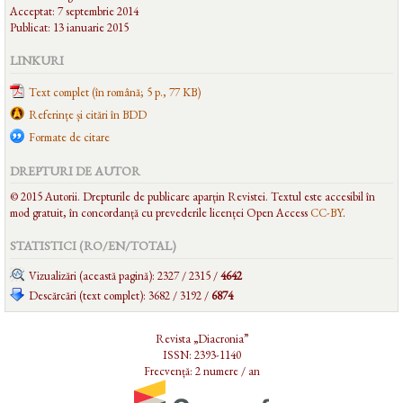
Acceptat: 7 septembrie 2014
Publicat: 13 ianuarie 2015
LINKURI
Text complet (în română; 5 p., 77 KB)
Referințe și citări în BDD
Formate de citare
DREPTURI DE AUTOR
© 2015 Autorii. Drepturile de publicare aparțin Revistei. Textul este accesibil în
mod gratuit, în concordanță cu prevederile licenței Open Access
CC-BY
.
STATISTICI (RO/EN/
TOTAL
)
Vizualizări (această pagină): 2327 / 2315 /
4642
Descărcări (text complet): 3682 / 3192 /
6874
Revista „Diacronia”
ISSN: 2393-1140
Frecvență: 2 numere / an