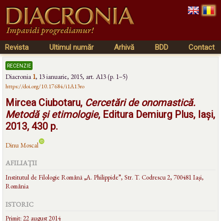
Revista
Ultimul număr
Arhivă
BDD
Contact
recenzie
Diacronia
1
,
13 ianuarie, 2015
, art. A13 (p. 1–5)
https://doi.org/10.17684/i1A13ro
Mircea Ciubotaru,
Cercetări de onomastică.
Metodă și etimologie
, Editura Demiurg Plus, Iași,
2013, 430 p.
Dinu Moscal
AFILIAȚII
Institutul de Filologie Română „A. Philippide”, Str. T. Codrescu 2, 700481 Iași,
România
ISTORIC
Primit: 22 august 2014