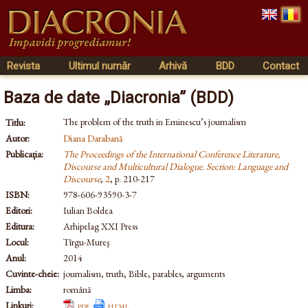
Revista
Ultimul număr
Arhivă
BDD
Contact
Baza de date „Diacronia” (BDD)
The problem of the truth in Eminescu’s journalism
Titlu:
Autor:
Diana Darabană
Publicația:
The Proceedings of the International Conference Literature,
Discourse and Multicultural Dialogue. Section: Language and
Discourse
,
2
, p. 210-217
ISBN:
978-606-93590-3-7
Editori:
Iulian Boldea
Editura:
Arhipelag XXI Press
Locul:
Tîrgu-Mureş
Anul:
2014
Cuvinte-cheie:
journalism, truth, Bible, parables, arguments
Limba:
română
Linkuri:
pdf
html