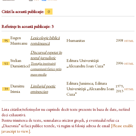
Citări la această publicație:
0
Referințe în această publicație: 3
Eugen
Lexicologie biblică
Humanitas
html
2008
95
Munteanu
românească
Discursul repetat în
textul jurnalistic
Stelian
Editura Universităţii
html
2006
51
Tentația instituirii
Dumistrăcel
„Alexandru Ioan Cuza”
comuniunii fatice prin
mass-media
Editura Junimea; Editura
Dumitru
Limbajul poetic
1979;
Universităţii „Alexandru Ioan
html
39
Irimia
eminescian
2013
Cuza”
Lista citărilor/referințelor nu cuprinde decît texte prezente în baza de date, nefiind
deci exhaustivă.
Pentru trimiterea de texte, semnalarea oricăror greșeli, și eventualul refuz ca
„Diacronia” să facă publice textele, vă rugăm să folosiți adresa de email
[Please enable
javascript to view.]
.