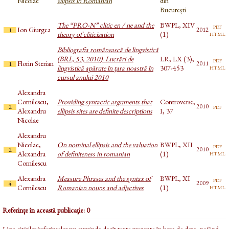
Nicolae
ellipsis in Romanian
din
București
The “PRO-N” clitic en / ne and the
BWPL, XIV
pdf
Ion Giurgea
2012
1
html
theory of cliticization
(1)
Bibliografia românească de lingvistică
(BRL, 53, 2010). Lucrări de
LR, LX (3),
pdf
Florin Sterian
2011
1
html
lingvistică apărute în țara noastră în
307-453
cursul anului 2010
Alexandra
Cornilescu,
Providing syntactic arguments that
Controverse,
pdf
2010
2
Alexandru
ellipsis sites are definite descriptions
I, 37
Nicolae
Alexandru
Nicolae,
On nominal ellipsis and the valuation
BWPL, XII
pdf
2010
2
html
Alexandra
of definiteness in romanian
(1)
Cornilescu
Alexandra
Measure Phrases and the syntax of
BWPL, XI
pdf
2009
4
html
Cornilescu
Romanian nouns and adjectives
(1)
Referințe în această publicație: 0