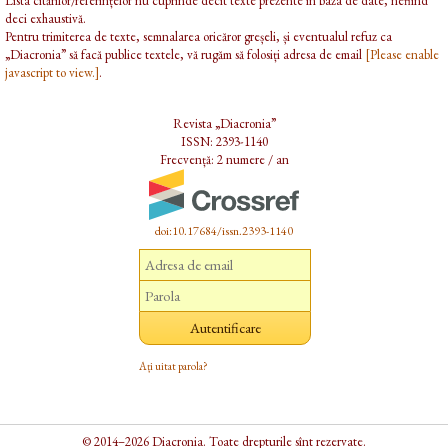
Lista citărilor/referințelor nu cuprinde decît texte prezente în baza de date, nefiind
deci exhaustivă.
Pentru trimiterea de texte, semnalarea oricăror greșeli, și eventualul refuz ca
„Diacronia” să facă publice textele, vă rugăm să folosiți adresa de email
[Please enable
javascript to view.]
.
Revista „Diacronia”
ISSN: 2393-1140
Frecvență: 2 numere / an
doi:10.17684/issn.2393-1140
Ați uitat parola?
© 2014–2026 Diacronia. Toate drepturile sînt rezervate.