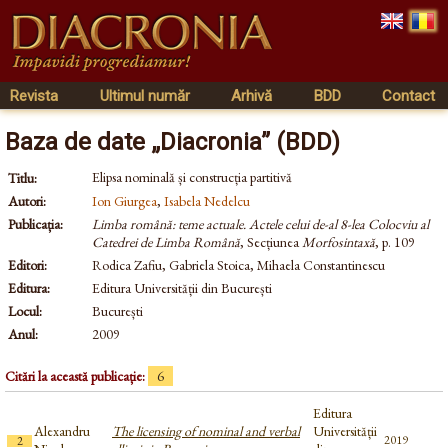
Revista
Ultimul număr
Arhivă
BDD
Contact
Baza de date „Diacronia” (BDD)
Elipsa nominală și construcția partitivă
Titlu:
Autori:
Ion Giurgea
,
Isabela Nedelcu
Publicația:
Limba română: teme actuale. Actele celui de-al 8-lea Colocviu al
Catedrei de Limba Română
, Secțiunea
Morfosintaxă
, p. 109
Editori:
Rodica Zafiu, Gabriela Stoica, Mihaela Constantinescu
Editura:
Editura Universității din București
Locul:
București
Anul:
2009
Citări la această publicație:
6
Editura
Alexandru
The licensing of nominal and verbal
Universității
2019
2