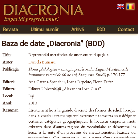
Revista
Ultimul număr
Arhivă
BDD
Contact
Baza de date „Diacronia” (BDD)
Reprezentări metaforice ale unor structuri spațiale
Titlu:
Autor:
Daniela Butnaru
Publicația:
Flores philologiae – omagiu profesorului Eugen Munteanu, la
împlinirea vârstei de 60 de ani
, Secțiunea
Studii
, p. 170-177
Editori:
Ana Catană-Spenchiu, Ioana Repciuc, Florin Faifer
Editura:
Editura Universității „Alexandru Ioan Cuza”
Locul:
Iași
Anul:
2013
Rezumat:
Étroitement lié à la grande diversité des formes de relief, lorsque
dans le vocabulaire manquent les termes nécessaires pour désigner
certaines catégories géographiques, le locuteur emprunte mots
existants dans d’autres régions du vocabulaire et dénomme les
lieux, à la suite d’un processus de métaphorisation lexicale ou
toponymique. Cet emprunt a lieu à partir d’une ressemblance