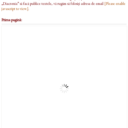
„Diacronia” să facă publice textele, vă rugăm să folosiți adresa de email
[Please enable
javascript to view.]
.
Prima pagină: