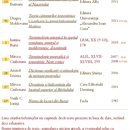
Editura Alfa
2011
13
Butnaru
al Neamțului
Editura
Teoria câmpurilor toponimice
Dragoș
Universităţii
html
2011
35
Cu aplicaţie la câmpul hidronimului
Moldovanu
„Alexandru Ioan
Moldova
Cuza”
Terminologie entopică în spațiul
Iustina
LRM, XX (9-10),
românesc general și
pdf
2010
1
Burci
178
moldovenesc. Zoonimele
Mircea
Terminologie geografică şi
ALIL, XLVII-
2007-
pdf
1
html
Ciubotaru
toponimie. Note critice
XLVIII, 299
2008
Anatol
Dicţionar explicativ și etimologic
Editura Știința
2006
28
Eremia
de termeni geografici
Mircea
Oronimia și hidronimia din
Casa Editorială
2001
17
Ciubotaru
bazinul superior al Bârladului
Demiurg
Vasile C.
Nume de locuri din Banat
Facla
1982
49
Ioniță
Lista citărilor/referințelor nu cuprinde decît texte prezente în baza de date, nefiind
deci exhaustivă.
Pentru trimiterea de texte, semnalarea oricăror greșeli, și eventualul refuz ca