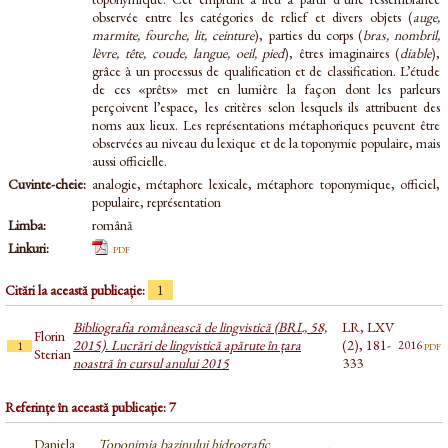
observée entre les catégories de relief et divers objets (
auge,
marmite, fourche, lit, ceinture
), parties du corps (
bras, nombril,
lèvre, tête, coude, langue, oeil, pied
), êtres imaginaires (
diable
),
grâce à un processus de qualification et de classification. L’étude
de ces «prêts» met en lumière la façon dont les parleurs
perçoivent l’espace, les critères selon lesquels ils attribuent des
noms aux lieux. Les représentations métaphoriques peuvent être
observées au niveau du lexique et de la toponymie populaire, mais
aussi officielle.
Cuvinte-cheie:
analogie, métaphore lexicale, métaphore toponymique, officiel,
populaire, représentation
Limba:
română
Linkuri:
pdf
Citări la această publicație:
1
Bibliografia românească de lingvistică (BRL, 58,
LR, LXV
Florin
2015). Lucrări de lingvistică apărute în țara
(2), 181-
pdf
2016
1
Sterian
noastră în cursul anului 2015
333
Referințe în această publicație: 7
Daniela
Toponimia bazinului hidrografic