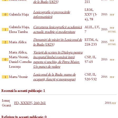
de la Buda (1825)
211
LRM,
Lexicografia şi provocările
Gabriela Haja
XXV (3-
pdf
2015
0
informatizării
4), 98
Gabriela Haja,
Cercetarea lexicografică academică
ALIL, LV,
pdf
2015
1
html
Elena Tamba
actuală: tradiţie şi modernitate
7
Denumiri de păsări în Lexiconul de
EITM, 6,
pdf
Maria Aldea
2015
2
html
la Buda (1825)
218-233
Maria Aldea,
Variații de scriere în Dialogu pentru
Marta Vremir,
începutul limbei română întră
CSP, II,
pdf
2015
0
Daniel-Corneliu
nepotu și unchiu, de Petru Maior.
57-65
Leucuța
Un punct de vedere
Lexiconul de la Buda: nume de
CSP, II,
Marta Vremir
pdf
2015
1
ocupaţii, funcţii şi meşteşuguri
520-532
Recenzii la această publicație: 1
Ionuț
FD, XXXIV, 260-261
pdf
2015
Geană
Referințe în această publicație: 0