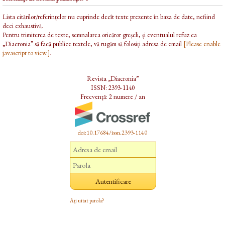
Lista citărilor/referințelor nu cuprinde decît texte prezente în baza de date, nefiind
deci exhaustivă.
Pentru trimiterea de texte, semnalarea oricăror greșeli, și eventualul refuz ca
„Diacronia” să facă publice textele, vă rugăm să folosiți adresa de email
[Please enable
javascript to view.]
.
Revista „Diacronia”
ISSN: 2393-1140
Frecvență: 2 numere / an
doi:10.17684/issn.2393-1140
Ați uitat parola?