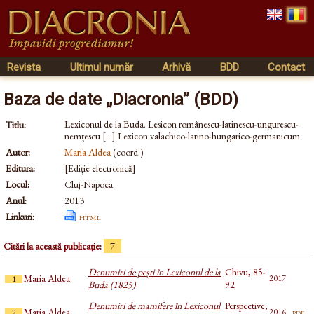
Revista
Ultimul număr
Arhivă
BDD
Contact
Baza de date „Diacronia” (BDD)
Lexiconul de la Buda. Lesicon românescu-latinescu-ungurescu-
Titlu:
nemțescu [...] Lexicon valachico-latino-hungarico-germanicum
Autor:
Maria Aldea
(coord.)
Editura:
[Ediție electronică]
Locul:
Cluj-Napoca
Anul:
2013
Linkuri:
html
Citări la această publicație:
7
Denumiri de pești în Lexiconul de la
Chivu, 85-
Maria Aldea
2017
1
Buda (1825)
92
Denumiri de mamifere în Lexiconul
Perspective,
Maria Aldea
pdf
2016
2