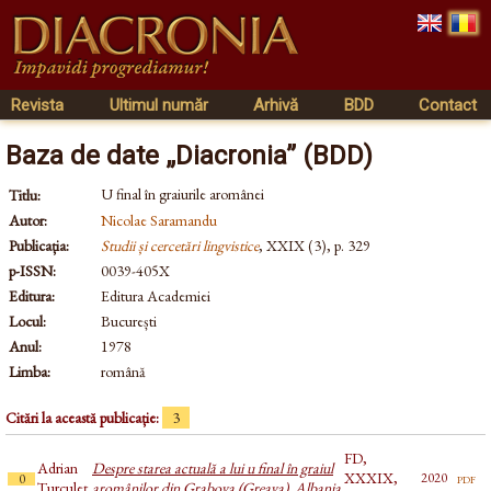
Revista
Ultimul număr
Arhivă
BDD
Contact
Baza de date „Diacronia” (BDD)
U final în graiurile aromânei
Titlu:
Autor:
Nicolae Saramandu
Publicația:
Studii și cercetări lingvistice
, XXIX (3), p. 329
p-ISSN:
0039-405X
Editura:
Editura Academiei
Locul:
București
Anul:
1978
Limba:
română
Citări la această publicație:
3
FD,
Adrian
Despre starea actuală a lui u final în graiul
XXXIX,
pdf
2020
0
Turculeț
aromânilor din Grabova (Greava), Albania