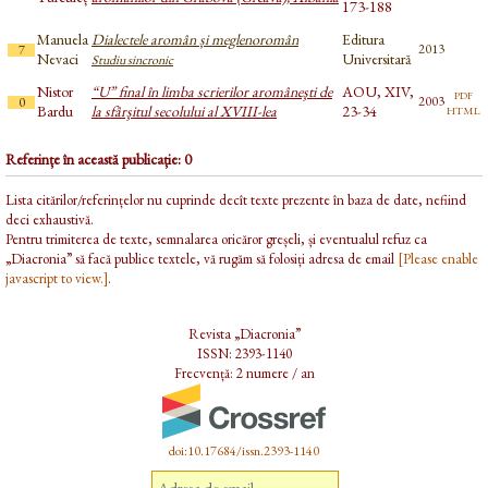
173-188
Manuela
Dialectele aromân și meglenoromân
Editura
2013
7
Nevaci
Universitară
Studiu sincronic
Nistor
“U” final în limba scrierilor aromâneşti de
AOU, XIV,
pdf
2003
0
html
Bardu
la sfârşitul secolului al XVIII-lea
23-34
Referințe în această publicație: 0
Lista citărilor/referințelor nu cuprinde decît texte prezente în baza de date, nefiind
deci exhaustivă.
Pentru trimiterea de texte, semnalarea oricăror greșeli, și eventualul refuz ca
„Diacronia” să facă publice textele, vă rugăm să folosiți adresa de email
[Please enable
javascript to view.]
.
Revista „Diacronia”
ISSN: 2393-1140
Frecvență: 2 numere / an
doi:10.17684/issn.2393-1140