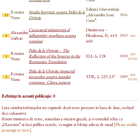
Editura Universității
Roxana
Studiu lingvistic asupra Paliei de la
„Alexandru Ioan
2014
11
Vieru
Orăștie
Cuza”
Caracterul neîntrerupt al
Dimitrescu –
Alexandru
influențelor maghiare asupra
Niculescu, II, 443-
pdf
2013
4
Gafton
românei
460
Palia de la Orăştie – The
Roxana
pdf
Reflection of the Sources in the
ELI, 6, 128
2010
1
html
Vieru
Romanian Translation
Palia de la Orăștie: impactul
Roxana
pdf
izvoarelor asupra textului
TDR, I, 229-237
2009
3
html
Vieru
românesc. Cîteva aspecte
Referințe în această publicație: 0
Lista citărilor/referințelor nu cuprinde decît texte prezente în baza de date, nefiind
deci exhaustivă.
Pentru trimiterea de texte, semnalarea oricăror greșeli, și eventualul refuz ca
„Diacronia” să facă publice textele, vă rugăm să folosiți adresa de email
[Please enable
javascript to view.]
.