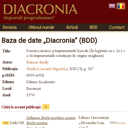
Revista
Ultimul număr
Arhivă
BDD
Contact
Baza de date „Diacronia” (BDD)
Fonetica istorică și împrumuturile lexicale (În legătură cu e- (ă-) >
Titlu:
a- în împrumuturile românești de origine maghiară)
Autor:
Francisc Király
Publicația:
Studii și cercetări lingvistice
, XXI (3), p. 367
p-ISSN:
0039-405X
Editura:
Editura Academiei
Locul:
București
Anul:
1970
Citări la această publicație:
5
Influența limbii maghiare asupra
Editura Universității
Enikő Pál
limbii române
„Alexandru Ioan
html
2014
12
Cuza”
Perioada veche