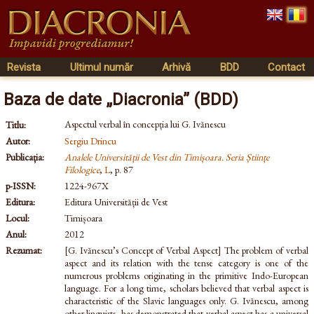
Revista
Ultimul număr
Arhivă
BDD
Contact
Baza de date „Diacronia” (BDD)
Aspectul verbal în concepția lui G. Ivănescu
Titlu:
Autor:
Sergiu Drincu
Publicația:
Analele Universității de Vest din Timișoara. Seria Științe
Filologice
,
L
, p. 87
p-ISSN:
1224-967X
Editura:
Editura Universității de Vest
Locul:
Timișoara
Anul:
2012
Rezumat:
[G. Ivănescu’s Concept of Verbal Aspect] The problem of verbal
aspect and its relation with the tense category is one of the
numerous problems originating in the primitive Indo-European
language. For a long time, scholars believed that verbal aspect is
characteristic of the Slavic languages only. G. Ivănescu, among
other linguists, has demonstrated that verbal aspect has a universal