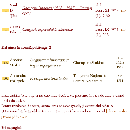
Vasile
Phil.
Gheorghe Ivănescu (1912 – 1987) – Omul şi
D.
Ban., XI
pdf
2017
1
opera
Țâra
(1), 9-60
Phil.
Călina
Categoria aspectului în diacronie
Ban., IX
pdf
2015
1
Paliciuc
(1), 203
Referințe în această publicație: 2
1912,
Antoine
Linguistique historique et
Champion/Slatkine
1921;
66
Meillet
linguistique générale
1982
Alexandru
Tipografia Națională;
1894;
Principii de istoria limbii
102
Philippide
Editura Academiei
1984
Lista citărilor/referințelor nu cuprinde decît texte prezente în baza de date, nefiind
deci exhaustivă.
Pentru trimiterea de texte, semnalarea oricăror greșeli, și eventualul refuz ca
„Diacronia” să facă publice textele, vă rugăm să folosiți adresa de email
[Please enable
javascript to view.]
.
Prima pagină: