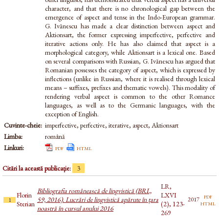
character, and that there is no chronological gap between the
emergence of aspect and tense in the Indo-European grammar.
G. Ivănescu has made a clear distinction between aspect and
Aktionsart, the former expressing imperfective, perfective and
iterative actions only. He has also claimed that aspect is a
morphological category, while Aktionsart is a lexical one. Based
on several comparisons with Russian, G. Ivănescu has argued that
Romanian possesses the category of aspect, which is expressed by
inflections (unlike in Russian, where it is realised through lexical
means – suffixes, prefixes and thematic vowels). This modality of
rendering verbal aspect is common to the other Romance
languages, as well as to the Germanic languages, with the
exception of English.
Cuvinte-cheie:
imperfective, perfective, iterative, aspect, Aktionsart
Limba:
română
Linkuri:
pdf
html
Citări la această publicație:
3
LR,
Bibliografia românească de lingvistică (BRL,
Florin
LXVI
pdf
59, 2016). Lucrări de lingvistică apărute în țara
2017
1
html
Sterian
(2), 123-
noastră în cursul anului 2016
269