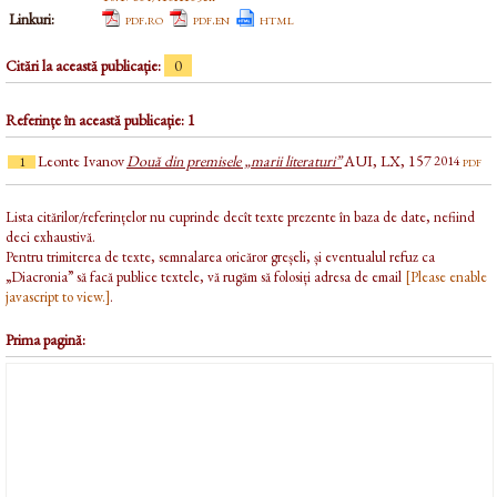
Linkuri:
pdf.ro
pdf.en
html
Citări la această publicație:
0
Referințe în această publicație: 1
Leonte Ivanov
Două din premisele „marii literaturi”
AUI, LX, 157
pdf
2014
1
Lista citărilor/referințelor nu cuprinde decît texte prezente în baza de date, nefiind
deci exhaustivă.
Pentru trimiterea de texte, semnalarea oricăror greșeli, și eventualul refuz ca
„Diacronia” să facă publice textele, vă rugăm să folosiți adresa de email
[Please enable
javascript to view.]
.
Prima pagină: