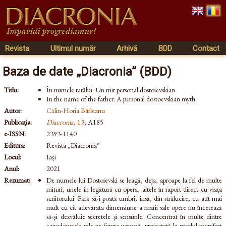
Revista
Ultimul număr
Arhivă
BDD
Contact
Baza de date „Diacronia” (BDD)
Titlu:
În numele tatălui. Un mit personal dostoievskian
In the name of the father. A personal dostoevskian myth
Autor:
Călin-Horia Bârleanu
Publicația:
Diacronia
,
13
, A185
e-ISSN:
2393-1140
Editura:
Revista „Diacronia”
Locul:
Iași
Anul:
2021
Rezumat:
De numele lui Dostoievski se leagă, deja, aproape la fel de multe
mituri, unele în legătură cu opera, altele în raport direct cu viața
scriitorului. Fără să-i poată umbri, însă, din strălucire, cu atît mai
mult cu cît adevărata dimensiune a marii sale opere nu încetează
să-și dezvăluie secretele și sensurile. Concentrat în multe dintre
capodoperele sale pe figura paternă, proiectată la modul manifest