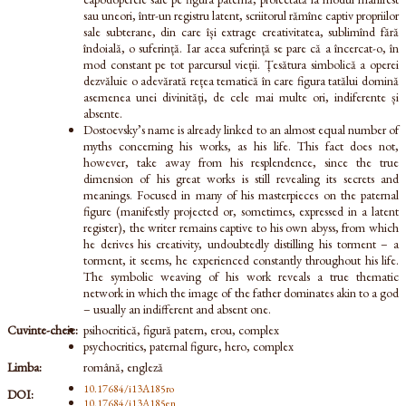
sau uneori, într-un registru latent, scriitorul rămîne captiv propriilor
sale subterane, din care își extrage creativitatea, sublimînd fără
îndoială, o suferință. Iar acea suferință se pare că a încercat-o, în
mod constant pe tot parcursul vieții. Țesătura simbolică a operei
dezvăluie o adevărată rețea tematică în care figura tatălui domină
asemenea unei divinități, de cele mai multe ori, indiferente și
absente.
Dostoevsky’s name is already linked to an almost equal number of
myths concerning his works, as his life. This fact does not,
however, take away from his resplendence, since the true
dimension of his great works is still revealing its secrets and
meanings. Focused in many of his masterpieces on the paternal
figure (manifestly projected or, sometimes, expressed in a latent
register), the writer remains captive to his own abyss, from which
he derives his creativity, undoubtedly distilling his torment – a
torment, it seems, he experienced constantly throughout his life.
The symbolic weaving of his work reveals a true thematic
network in which the image of the father dominates akin to a god
– usually an indifferent and absent one.
Cuvinte-cheie:
psihocritică, figură patern, erou, complex
psychocritics, paternal figure, hero, complex
Limba:
română, engleză
10.17684/i13A185ro
DOI:
10.17684/i13A185en