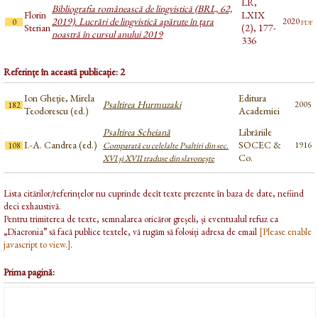
LR,
Bibliografia românească de lingvistică (BRL, 62,
Florin
LXIX
2019). Lucrări de lingvistică apărute în țara
pdf
2020
0
Sterian
(2), 177-
noastră în cursul anului 2019
336
Referințe în această publicație: 2
Ion Gheție, Mirela
Editura
Psaltirea Hurmuzaki
2005
182
Teodorescu (ed.)
Academiei
Psaltirea Scheiană
Librăriile
I.-A. Candrea (ed.)
SOCEC &
1916
108
Comparată cu celelalte Psaltiri din sec.
Co.
XVI şi XVII traduse din slavoneşte
Lista citărilor/referințelor nu cuprinde decît texte prezente în baza de date, nefiind
deci exhaustivă.
Pentru trimiterea de texte, semnalarea oricăror greșeli, și eventualul refuz ca
„Diacronia” să facă publice textele, vă rugăm să folosiți adresa de email
[Please enable
javascript to view.]
.
Prima pagină: