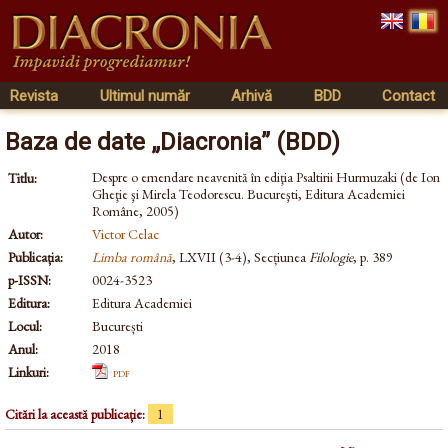
Revista
Ultimul număr
Arhivă
BDD
Contact
Baza de date „Diacronia” (BDD)
Despre o emendare neavenită în ediţia Psaltirii Hurmuzaki (de Ion
Titlu:
Gheţie şi Mirela Teodorescu. Bucureşti, Editura Academiei
Române, 2005)
Autor:
Victor Celac
Publicația:
Limba română
, LXVII (3-4), Secțiunea
Filologie
, p. 389
p-ISSN:
0024-3523
Editura:
Editura Academiei
Locul:
București
Anul:
2018
Linkuri:
pdf
Citări la această publicație:
1