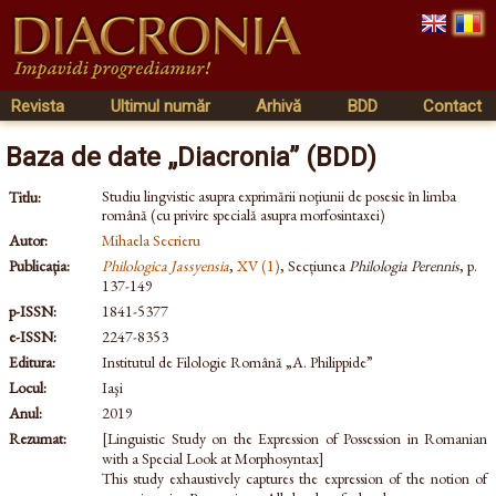
Revista
Ultimul număr
Arhivă
BDD
Contact
Baza de date „Diacronia” (BDD)
Studiu lingvistic asupra exprimării noţiunii de posesie în limba
Titlu:
română (cu privire specială asupra morfosintaxei)
Autor:
Mihaela Secrieru
Publicația:
Philologica Jassyensia
,
XV (1)
, Secțiunea
Philologia Perennis
, p.
137-149
p-ISSN:
1841-5377
e-ISSN:
2247-8353
Editura:
Institutul de Filologie Română „A. Philippide”
Locul:
Iaşi
Anul:
2019
Rezumat:
[Linguistic Study on the Expression of Possession in Romanian
with a Special Look at Morphosyntax]
This study exhaustively captures the expression of the notion of