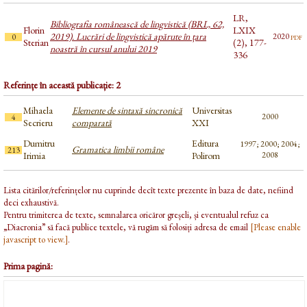
LR,
Bibliografia românească de lingvistică (BRL, 62,
Florin
LXIX
2019). Lucrări de lingvistică apărute în țara
pdf
2020
0
Sterian
(2), 177-
noastră în cursul anului 2019
336
Referințe în această publicație: 2
Mihaela
Elemente de sintaxă sincronică
Universitas
2000
4
Secrieru
comparată
XXI
Dumitru
Editura
1997; 2000; 2004;
Gramatica limbii române
213
Irimia
Polirom
2008
Lista citărilor/referințelor nu cuprinde decît texte prezente în baza de date, nefiind
deci exhaustivă.
Pentru trimiterea de texte, semnalarea oricăror greșeli, și eventualul refuz ca
„Diacronia” să facă publice textele, vă rugăm să folosiți adresa de email
[Please enable
javascript to view.]
.
Prima pagină: