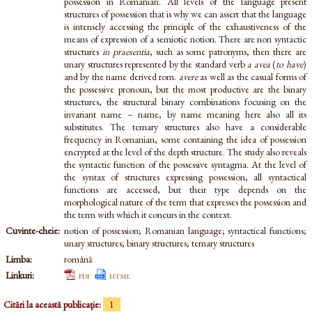
possession in Romanian. All levels of the language present
structures of possession that is why we can assert that the language
is intensely accessing the principle of the exhaustiveness of the
means of expression of a semiotic notion. There are non syntactic
structures
in praesentia
, such as some patronyms, then there are
unary structures represented by the standard verb
a avea
(
to have
)
and by the name derived rom.
avere
as well as the casual forms of
the possessive pronoun, but the most productive are the binary
structures, the structural binary combinations focusing on the
invariant name – name, by name meaning here also all its
substitutes. The ternary structures also have a considerable
frequency in Romanian, some containing the idea of possession
encrypted at the level of the depth structure. The study also reveals
the syntactic function of the possessive syntagma. At the level of
the syntax of structures expressing possession, all syntactical
functions are accessed, but their type depends on the
morphological nature of the term that expresses the possession and
the term with which it concurs in the context.
Cuvinte-cheie:
notion of possession; Romanian language; syntactical functions;
unary structures; binary structures; ternary structures
Limba:
română
Linkuri:
pdf
html
Citări la această publicație:
1