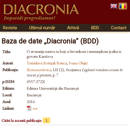
Revista
Ultimul număr
Arhivă
BDD
Contact
Baza de date „Diacronia” (BDD)
O stvaranju naziva za boje u hrvatskom i rumunjskom jeziku te
Titlu:
govoru Karaševa
Autori:
Tomislava Bošnjak Botica
,
Ivana Olujić
Publicația:
Romanoslavica
, LII (2), Secțiunea
Legături româno-croate în
trecut și prezent
, p. 7
p-ISSN:
0557-272X
Editura:
Editura Universității din București
Locul:
București
Anul:
2016
Linkuri:
pdf
Citări la această publicație:
1