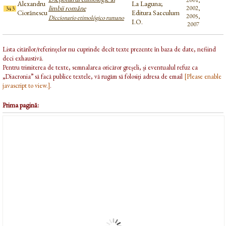
2001,
Alexandru
La Laguna;
limbii române
2002,
343
Ciorănescu
Editura Saeculum
2005,
Diccionario etimológico rumano
I.O.
2007
Lista citărilor/referințelor nu cuprinde decît texte prezente în baza de date, nefiind
deci exhaustivă.
Pentru trimiterea de texte, semnalarea oricăror greșeli, și eventualul refuz ca
„Diacronia” să facă publice textele, vă rugăm să folosiți adresa de email
[Please enable
javascript to view.]
.
Prima pagină: