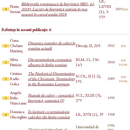
LR,
Bibliografia românească de lingvistică (BRL, 61,
Florin
LXVIII
2018). Lucrări de lingvistică apărute în țara
pdf
2019
0
Sterian
(1), 3-
noastră în cursul anului 2018
159
Referințe în această publicație: 6
Oana
Dinamica numelor de culori în
Chelaru-
Direcții, II, 203
pdf
2012
4
româna actuală
Murăruș
Silvia
Din terminologia cromatică:
BLM, 11, 136-
pdf
2010
1
html
Pitiriciu
albastru în limba română
143
Cristina
The Neological Dissemination
SCOL, II (1-2),
pdf
Radu-
of the Chromatic Terminology
2009
2
html
191
Golea
in the Romanian Language
Angela
Numele de culori – semantică,
SCL, XLIII (3),
Bidu-
1992
5
lingvistică, semiotică (I)
279
Vrănceanu
Domnica
În legătură cu terminologia
LR, XVII (1), 39
1968
6
Gheorghiu
culorilor din limba română
1958;
Universidad de
Dicționarul etimologic al