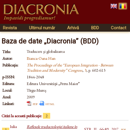
Revista
Ultimul număr
Arhivă
BDD
Contact
Baza de date „Diacronia” (BDD)
Traducere şi globalizarea
Titlu:
Autor:
Bianca-Oana Han
Publicația:
The Proceedings of the “European Integration - Between
Tradition and Modernity” Congress
,
3
, p. 602-613
p-ISSN:
1844-2048
Editura:
Editura Universităţii „Petru Maior”
Locul:
Tîrgu-Mureş
Anul:
2009
Linkuri:
pdf
html
Citări la această publicație:
2
Iulia
Reflexele traductologiei italiene în
STR, II., 66-89
pdf
2017
1