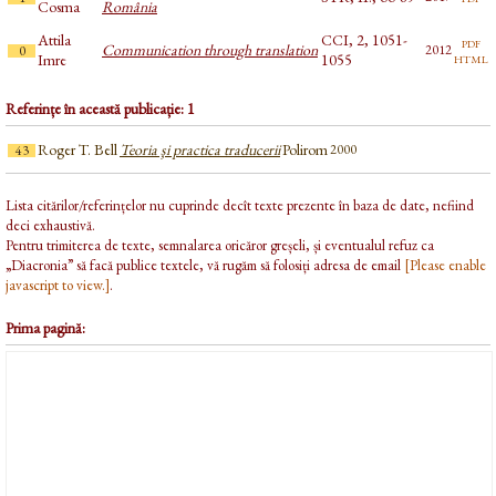
Cosma
România
Attila
CCI, 2, 1051-
pdf
Communication through translation
2012
0
html
Imre
1055
Referințe în această publicație: 1
Roger T. Bell
Teoria şi practica traducerii
Polirom
2000
43
Lista citărilor/referințelor nu cuprinde decît texte prezente în baza de date, nefiind
deci exhaustivă.
Pentru trimiterea de texte, semnalarea oricăror greșeli, și eventualul refuz ca
„Diacronia” să facă publice textele, vă rugăm să folosiți adresa de email
[Please enable
javascript to view.]
.
Prima pagină: