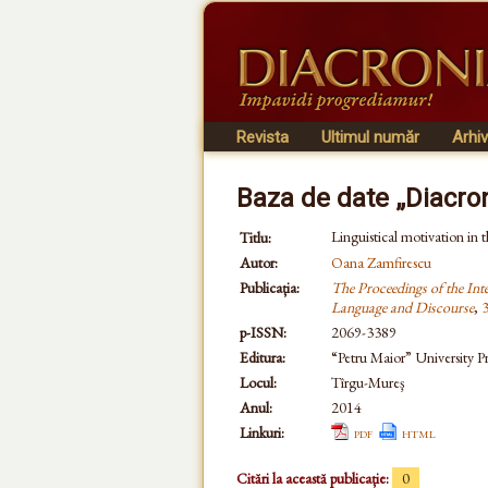
Revista
Ultimul număr
Arhi
Baza de date „Diacro
Linguistical motivation in 
Titlu:
Autor:
Oana Zamfirescu
Publicația:
The Proceedings of the Int
Language and Discourse
,
p-ISSN:
2069-3389
Editura:
“Petru Maior” University Pr
Locul:
Tîrgu-Mureş
Anul:
2014
Linkuri:
pdf
html
Citări la această publicație:
0