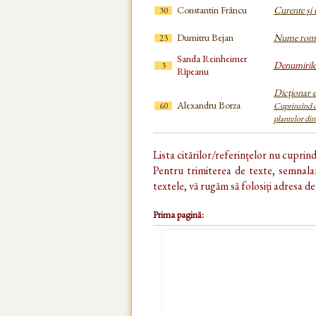
Constantin Frâncu
Curente și t
30
Dumitru Bejan
Nume român
23
Sanda Reinheimer
Denumirile 
3
Rîpeanu
Dicţionar 
Alexandru Borza
60
Cuprinzînd de
plantelor di
Lista citărilor/referințelor nu cuprin
Pentru trimiterea de texte, semnalar
textele, vă rugăm să folosiți adresa d
Prima pagină: