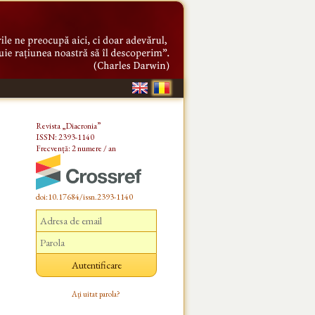
Revista „Diacronia”
ISSN: 2393-1140
Frecvență: 2 numere / an
doi:10.17684/issn.2393-1140
Ați uitat parola?