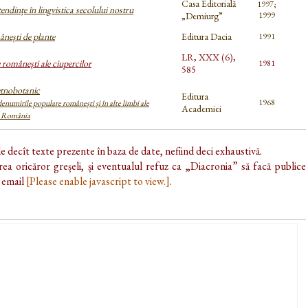
Casa Editorială
1997;
endințe în lingvistica secolului nostru
„Demiurg”
1999
ești de plante
Editura Dacia
1991
LR, XXX (6),
românești ale ciupercilor
1981
585
etnobotanic
Editura
1968
numirile populare românești și în alte limbi ale
Academiei
n România
de decît texte prezente în baza de date, nefiind deci exhaustivă.
ea oricăror greșeli, și eventualul refuz ca „Diacronia” să facă publice
e email
[Please enable javascript to view.]
.