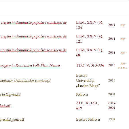
creștin în denumirile populare româneşti de
LRM, XXIV (5),
pdf
2014
124
creştin în denumirile populare româneşti de
LRM, XXIV (4),
pdf
2014
121
creştin în denumirile populare româneşti de
LRM, XXIV (1),
pdf
2014
68
pdf
Imagery in Romanian Folk Plant Names
TDR, V, 313-334
2013
html
Editura
xplicativ al fitonimelor românești
Universității
2010
„Lucian Blaga”
 în lingvistică
Polirom
2005
AUI, XLIX-L,
2003-
exicală
419
2004
gvistică generală
Editura Polirom
1998