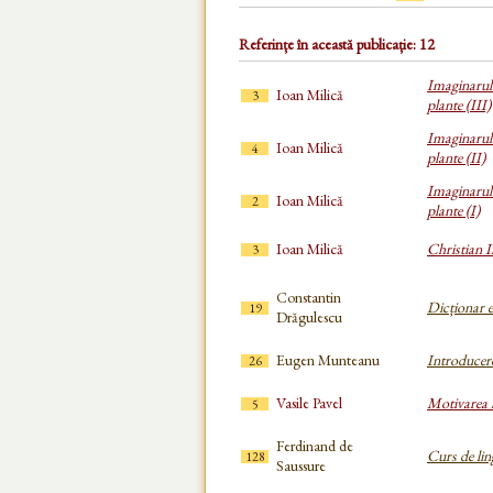
Referințe în această publicație: 12
Imaginarul 
Ioan Milică
3
plante (III)
Imaginarul 
Ioan Milică
4
plante (II)
Imaginarul 
Ioan Milică
2
plante (I)
Ioan Milică
Christian 
3
Constantin
Dicționar e
19
Drăgulescu
Eugen Munteanu
Introducere
26
Vasile Pavel
Motivarea l
5
Ferdinand de
Curs de lin
128
Saussure