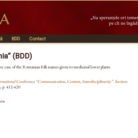
vă
BDD
Contact
nia” (BDD)
the case of the Romanian folk names given to medicinal lower plants
ernational Conference “Communication, Context, Interdisciplinarity”. Section:
3
, p. 412-420
ess