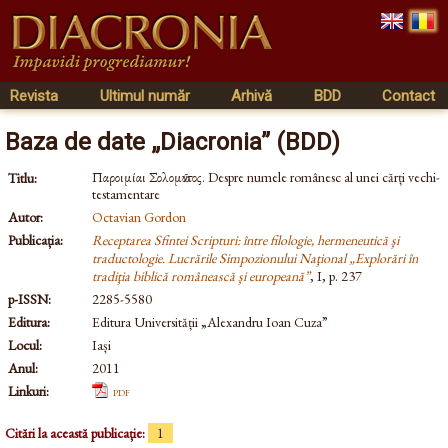
Revista
Ultimul număr
Arhivă
BDD
Contact
Baza de date „Diacronia” (BDD)
Παροιμίαι Σολομῶντος. Despre numele românesc al unei cărți vechi-
Titlu:
testamentare
Autor:
Octavian Gordon
Publicația:
Receptarea Sfintei Scripturi: între filologie, hermeneutică şi
traductologie. Lucrările Simpozionului Naţional „Explorări în
tradiţia biblică românească şi europeană”
, I, p. 237
p-ISSN:
2285-5580
Editura:
Editura Universității „Alexandru Ioan Cuza”
Locul:
Iași
Anul:
2011
Linkuri:
pdf
Citări la această publicație:
1