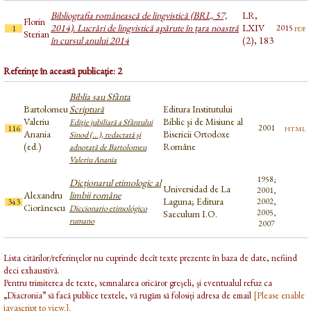
Bibliografia românească de lingvistică (BRL, 57,
LR,
Florin
2014). Lucrări de lingvistică apărute în țara noastră
LXIV
pdf
2015
1
Sterian
în cursul anului 2014
(2), 183
Referințe în această publicație: 2
Biblia sau Sfânta
Bartolomeu
Scriptură
Editura Institutului
Valeriu
Biblic şi de Misiune al
Ediţie jubiliară a Sfântului
html
2001
116
Anania
Bisericii Ortodoxe
Sinod (...), redactată şi
(ed.)
Române
adnotată de Bartolomeu
Valeriu Anania
1958;
Dicționarul etimologic al
Universidad de La
2001,
Alexandru
limbii române
Laguna; Editura
2002,
343
Ciorănescu
Diccionario etimológico
2005,
Saeculum I.O.
rumano
2007
Lista citărilor/referințelor nu cuprinde decît texte prezente în baza de date, nefiind
deci exhaustivă.
Pentru trimiterea de texte, semnalarea oricăror greșeli, și eventualul refuz ca
„Diacronia” să facă publice textele, vă rugăm să folosiți adresa de email
[Please enable
javascript to view.]
.