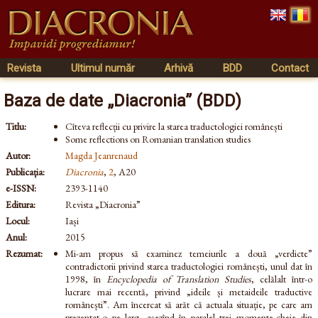
Revista
Ultimul număr
Arhivă
BDD
Contact
Baza de date „Diacronia” (BDD)
Titlu:
Cîteva reflecții cu privire la starea traductologiei românești
Some reflections on Romanian translation studies
Autor:
Magda Jeanrenaud
Publicația:
Diacronia
,
2
, A20
e-ISSN:
2393-1140
Editura:
Revista „Diacronia”
Locul:
Iași
Anul:
2015
Rezumat:
Mi-am propus să examinez temeiurile a două „verdicte”
contradictorii privind starea traductologiei românești, unul dat în
1998, în
Encyclopedia of Translation Studies
, celălalt într-o
lucrare mai recentă, privind „ideile și metaideile traductive
românești”. Am încercat să arăt că actuala situație, pe care am
prezentat-o pe larg, așezînd în paralel trei momente-cheie din