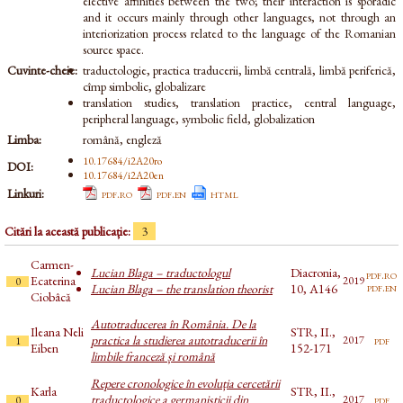
elective affinities between the two; their interaction is sporadic
and it occurs mainly through other languages, not through an
interiorization process related to the language of the Romanian
source space.
Cuvinte-cheie:
traductologie, practica traducerii, limbă centrală, limbă periferică,
cîmp simbolic, globalizare
translation studies, translation practice, central language,
peripheral language, symbolic field, globalization
Limba:
română, engleză
10.17684/i2A20ro
DOI:
10.17684/i2A20en
Linkuri:
pdf.ro
pdf.en
html
Citări la această publicație:
3
Carmen-
Lucian Blaga – traductologul
Diacronia,
pdf.ro
Ecaterina
2019
0
pdf.en
Lucian Blaga – the translation theorist
10, A146
Ciobâcă
Autotraducerea în România. De la
Ileana Neli
STR, II.,
practica la studierea autotraducerii în
pdf
2017
1
Eiben
152-171
limbile franceză și română
Repere cronologice în evoluția cercetării
Karla
STR, II.,
traductologice a germanisticii din
pdf
2017
0