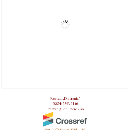
Revista „Diacronia”
ISSN: 2393-1140
Frecvență: 2 numere / an
doi:10.17684/issn.2393-1140