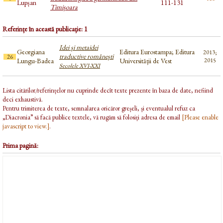
Lupșan
111-131
Timișoara
Referințe în această publicație: 1
Idei și metaidei
Georgiana
Editura Eurostampa; Editura
2013;
traductive românești
26
Lungu-Badea
Universității de Vest
2015
Secolele XVI-XXI
Lista citărilor/referințelor nu cuprinde decît texte prezente în baza de date, nefiind
deci exhaustivă.
Pentru trimiterea de texte, semnalarea oricăror greșeli, și eventualul refuz ca
„Diacronia” să facă publice textele, vă rugăm să folosiți adresa de email
[Please enable
javascript to view.]
.
Prima pagină: