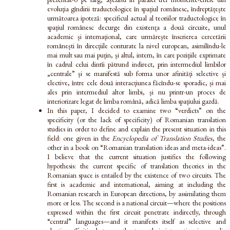
evoluția gîndirii traductologice în spațiul românesc, îndreptățește
următoarea ipoteză: specificul actual al teoriilor traductologice în
spațiul românesc decurge din existența a două circuite, unul
academic și internațional, care urmărește înscrierea cercetării
românești în direcțiile conturate la nivel european, asimilîndu-le
mai mult sau mai puțin, și altul, intern, în care pozițiile exprimate
în cadrul celui dintîi pătrund indirect, prin intermediul limbilor
„centrale” și se manifestă sub forma unor afinități selective și
elective, între cele două interacțiunea făcîndu-se sporadic, și mai
ales prin intermediul altor limbi, și nu printr-un proces de
interiorizare legat de limba română, adică limba spațiului gazdă.
In this paper, I decided to examine two “verdicts” on the
specificity (or the lack of specificity) of Romanian translation
studies in order to define and explain the present situation in this
field: one given in the
Encyclopedia of Translation Studies
, the
other in a book on “Romanian translation ideas and meta-ideas”.
I believe that the current situation justifies the following
hypothesis: the current specific of translation theories in the
Romanian space is entailed by the existence of two circuits. The
first is academic and international, aiming at including the
Romanian research in European directions, by assimilating them
more or less. The second is a national circuit—where the positions
expressed within the first circuit penetrate indirectly, through
“central” languages—and it manifests itself as selective and