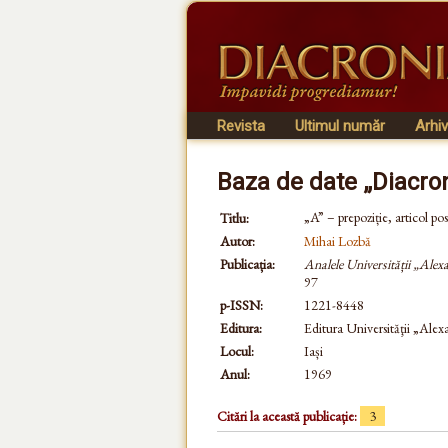
Revista
Ultimul număr
Arhi
Baza de date „Diacro
„A” – prepoziție, articol po
Titlu:
Autor:
Mihai Lozbă
Publicația:
Analele Universității „Alex
97
p-ISSN:
1221-8448
Editura:
Editura Universităţii „Ale
Locul:
Iași
Anul:
1969
Citări la această publicație:
3