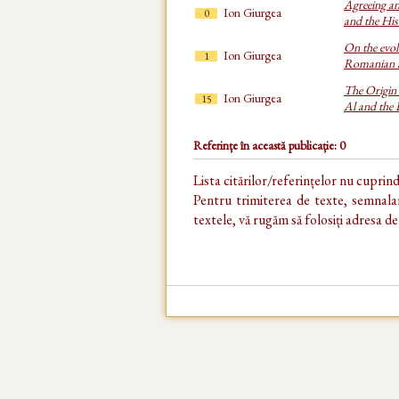
Agreeing a
Ion Giurgea
0
and the Hi
On the evol
Ion Giurgea
1
Romanian 
The Origin 
Ion Giurgea
15
Al and the
Referințe în această publicație: 0
Lista citărilor/referințelor nu cuprin
Pentru trimiterea de texte, semnalar
textele, vă rugăm să folosiți adresa d