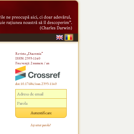
Revista „Diacronia”
ISSN: 2393-1140
Frecvență: 2 numere / an
doi:10.17684/issn.2393-1140
Ați uitat parola?