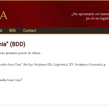
vă
BDD
Contact
nia” (BDD)
sesiv, pronume posesiv de reluare
andru Ioan Cuza” din Iași. Secțiunea IIIe. Lingvistică
, XV, Secțiunea
Gramatică
, p.
xandru Ioan Cuza”