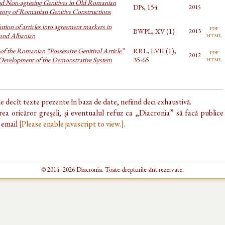
nd Non-agreeing Genitives in Old Romanian
DPs, 154
2015
story of Romanian Genitive Constructions
ution of articles into agreement markers in
pdf
BWPL, XV (1)
2013
html
and Albanian
of the Romanian “Possessive Genitival Article”
RRL, LVII (1),
pdf
2012
html
 Development of the Demonstrative System
35-65
de decît texte prezente în baza de date, nefiind deci exhaustivă.
ea oricăror greșeli, și eventualul refuz ca „Diacronia” să facă publice
e email
[Please enable javascript to view.]
.
© 2014–2026 Diacronia. Toate drepturile sînt rezervate.