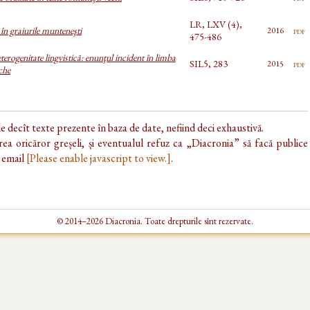
LR, LXV (4),
 în graiurile munteneşti
pdf
2016
475-486
terogenitate lingvistică: enunţul incident în limba
SIL5, 283
pdf
2015
che
de decît texte prezente în baza de date, nefiind deci exhaustivă.
ea oricăror greșeli, și eventualul refuz ca „Diacronia” să facă publice
e email
[Please enable javascript to view.]
.
© 2014–2026 Diacronia. Toate drepturile sînt rezervate.