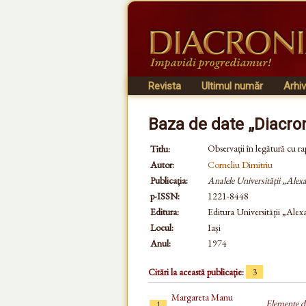
Revista
Ultimul număr
Arhi
Baza de date „Diacro
Observații în legătură cu rap
Titlu:
Autor:
Corneliu Dimitriu
Publicația:
Analele Universității „Alex
p-ISSN:
1221-8448
Editura:
Editura Universităţii „Ale
Locul:
Iași
Anul:
1974
Citări la această publicație:
3
Margareta Manu
Elemente de
1