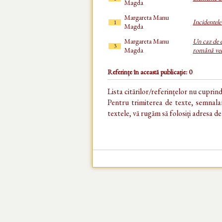
Magda
Margareta Manu
Incidentele
1
Magda
Margareta Manu
Un caz de e
3
Magda
română ve
Referințe în această publicație: 0
Lista citărilor/referințelor nu cuprin
Pentru trimiterea de texte, semnalar
textele, vă rugăm să folosiți adresa d