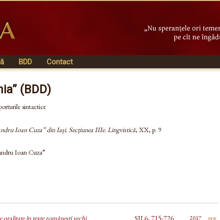
vă
BDD
Contact
nia” (BDD)
orturile sintactice
andru Ioan Cuza” din Iași. Secțiunea IIIe. Lingvistică
, XX, p. 9
xandru Ioan Cuza”
 oralitate în texte româneşti vechi
SIL6, 715-726
pdf
2017