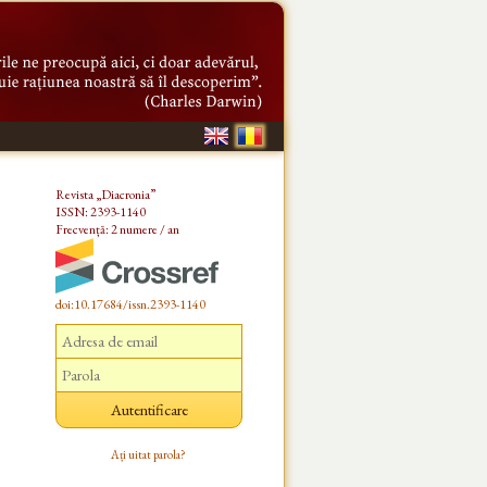
Revista „Diacronia”
ISSN: 2393-1140
Frecvență: 2 numere / an
doi:10.17684/issn.2393-1140
Ați uitat parola?