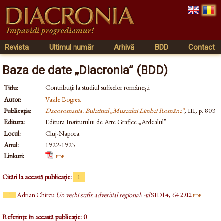
Revista
Ultimul număr
Arhivă
BDD
Contact
Baza de date „Diacronia” (BDD)
Contribuții la studiul sufixelor românești
Titlu:
Autor:
Vasile Bogrea
Publicația:
Dacoromania. Buletinul „Muzeului Limbei Române”
, III, p. 803
Editura:
Editura Institutului de Arte Grafice „Ardealul”
Locul:
Cluj-Napoca
Anul:
1922-1923
Linkuri:
pdf
Citări la această publicație:
1
Adrian Chircu
Un vechi sufix adverbial regional: -ul
SID14, 64
pdf
2012
1
Referințe în această publicație: 0