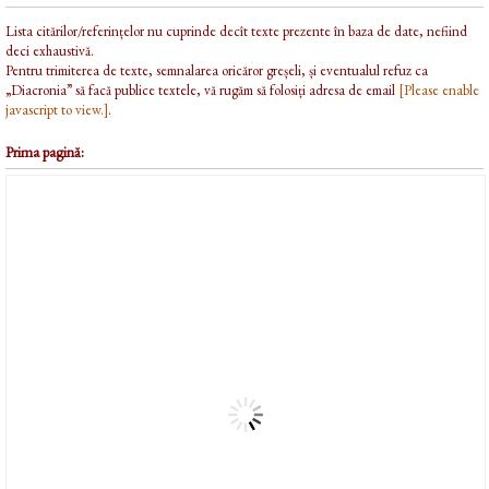
Lista citărilor/referințelor nu cuprinde decît texte prezente în baza de date, nefiind
deci exhaustivă.
Pentru trimiterea de texte, semnalarea oricăror greșeli, și eventualul refuz ca
„Diacronia” să facă publice textele, vă rugăm să folosiți adresa de email
[Please enable
javascript to view.]
.
Prima pagină: