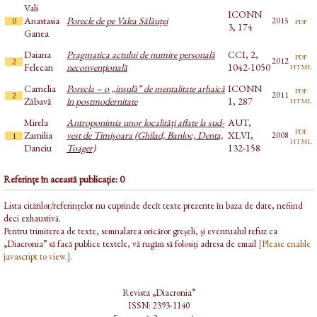
Vali
ICONN
Anastasia
Porecle de pe Valea Sălăuței
pdf
2015
0
3, 174
Ganea
Daiana
Pragmatica actului de numire personală
CCI, 2,
pdf
2012
2
html
Felecan
neconvenţională
1042-1050
Camelia
Porecla – o „insulă” de mentalitate arhaică
ICONN
pdf
2011
2
html
Zăbavă
în postmodernitate
1, 287
Mirela
Antroponimia unor localități aflate la sud-
AUT,
pdf
Zamilia
vest de Timişoara (Ghilad, Banloc, Denta,
XLVI,
2008
1
html
Danciu
Toager)
132-158
Referințe în această publicație: 0
Lista citărilor/referințelor nu cuprinde decît texte prezente în baza de date, nefiind
deci exhaustivă.
Pentru trimiterea de texte, semnalarea oricăror greșeli, și eventualul refuz ca
„Diacronia” să facă publice textele, vă rugăm să folosiți adresa de email
[Please enable
javascript to view.]
.
Revista „Diacronia”
ISSN: 2393-1140