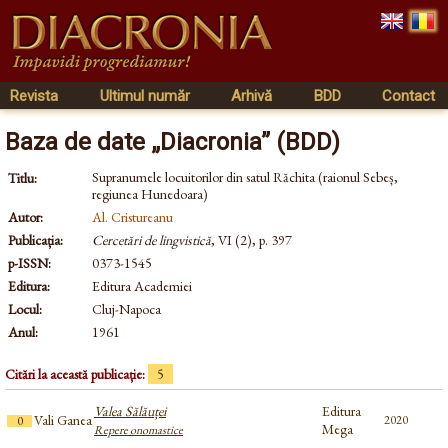
Revista
Ultimul număr
Arhivă
BDD
Contact
Baza de date „Diacronia” (BDD)
Supranumele locuitorilor din satul Răchita (raionul Sebeș,
Titlu:
regiunea Hunedoara)
Autor:
Al. Cristureanu
Publicația:
Cercetări de lingvistică
, VI (2), p. 397
p-ISSN:
0373-1545
Editura:
Editura Academiei
Locul:
Cluj-Napoca
Anul:
1961
Citări la această publicație:
5
Valea Sălăuței
Editura
Vali Ganea
2020
0
Mega
Repere onomastice