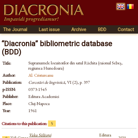
The Journal
Last issue
Archive
BDD
Contact
“Diacronia” bibliometric database
(BDD)
Supranumele locuitorilor din satul Răchita (raionul Sebeș,
Title:
regiunea Hunedoara)
Author:
Al. Cristureanu
Publication:
Cercetări de lingvistică
, VI (2), p. 397
p-ISSN:
0373-1545
Publisher:
Editura Academiei
Place:
Cluj-Napoca
Year:
1961
Citations to this publication:
5
Valea Sălăuței
Editura
Vali Ganea
2020
0