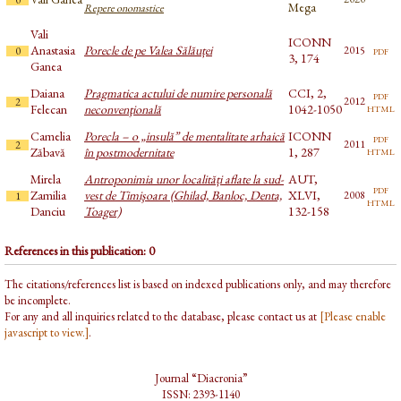
Mega
Repere onomastice
Vali
ICONN
Anastasia
Porecle de pe Valea Sălăuței
pdf
2015
0
3, 174
Ganea
Daiana
Pragmatica actului de numire personală
CCI, 2,
pdf
2012
2
html
Felecan
neconvenţională
1042-1050
Camelia
Porecla – o „insulă” de mentalitate arhaică
ICONN
pdf
2011
2
html
Zăbavă
în postmodernitate
1, 287
Mirela
Antroponimia unor localități aflate la sud-
AUT,
pdf
Zamilia
vest de Timişoara (Ghilad, Banloc, Denta,
XLVI,
2008
1
html
Danciu
Toager)
132-158
References in this publication: 0
The citations/references list is based on indexed publications only, and may therefore
be incomplete.
For any and all inquiries related to the database, please contact us at
[Please enable
javascript to view.]
.
Journal “Diacronia”
ISSN: 2393-1140