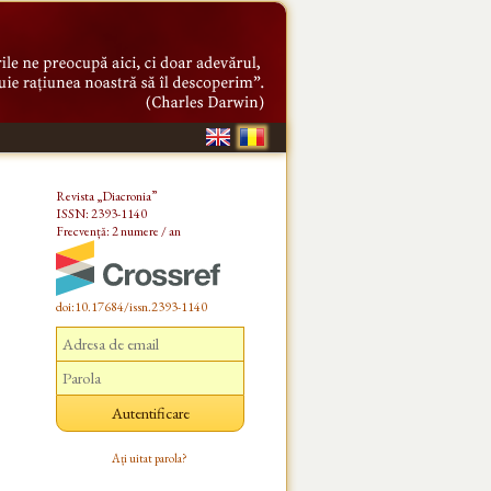
Revista „Diacronia”
ISSN: 2393-1140
Frecvență: 2 numere / an
doi:10.17684/issn.2393-1140
Ați uitat parola?