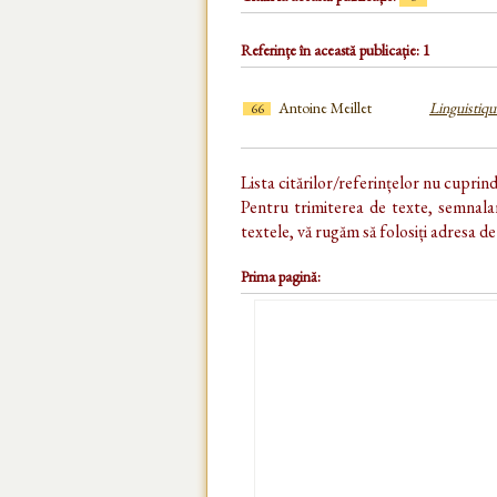
Referințe în această publicație: 1
Antoine Meillet
Linguistique
66
Lista citărilor/referințelor nu cuprin
Pentru trimiterea de texte, semnalar
textele, vă rugăm să folosiți adresa d
Prima pagină: