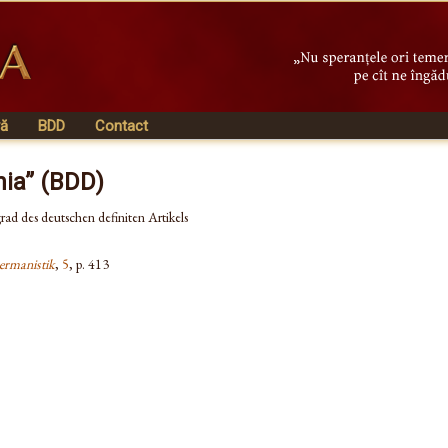
vă
BDD
Contact
nia” (BDD)
ad des deutschen definiten Artikels
ermanistik
,
5
, p. 413