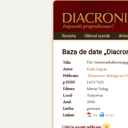
Revista
Ultimul număr
Arhi
Baza de date „Diacro
Der Grammatikalisierungsgr
Titlu:
Autor:
Karla Lupșan
Publicația:
Temeswarer Beiträge zur G
p-ISSN:
1453-7621
Editura:
Mirton Verlag
Locul:
Temeswar
Anul:
2006
Limba:
germană
Linkuri:
pdf
html
Citări la această publicație:
0