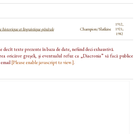
1912,
 historique et linguistique générale
Champion/Slatkine
1921;
1982
de decît texte prezente în baza de date, nefiind deci exhaustivă.
ea oricăror greșeli, și eventualul refuz ca „Diacronia” să facă publice
e email
[Please enable javascript to view.]
.