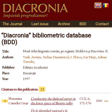
The Journal
Last issue
Archive
BDD
Contact
“Diacronia” bibliometric database
(BDD)
Noul Atlas lingvistic român, pe regiuni. Moldova şi Bucovina. II.
Title:
Authors:
Vasile Arvinte
,
Stelian Dumistrăcel
,
I. Florea
,
Ion Nuță
,
Adrian
Turculeț
Publisher:
Editura Academiei
Place:
Bucureşti
Year:
1997
Citations to this publication:
23
Florentina
Conducting the dialectal survey in
CCI, 6,
pdf
2020
0
Camelia Crețu
the lower space of Bistrița valley
171-176
De la identidad regional a la