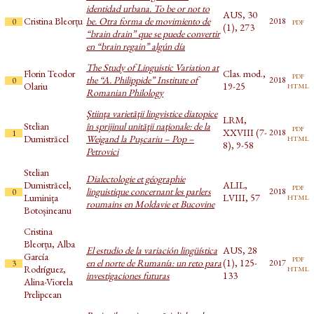
identidad urbana. To be or not to
AUS, 30
Cristina Bleorțu
be. Otra forma de movimiento de
pdf
2018
0
(1), 273
“brain drain” que se puede convertir
en “brain regain” algún día
The Study of Linguistic Variation at
Florin Teodor
Clas. mod.,
pdf
the “A. Philippide” Institute of
2018
0
html
Olariu
19-25
Romanian Philology
Ştiinţa varietăţii lingvistice diatopice
LRM,
Stelian
în sprijinul unităţii naţionale: de la
pdf
XXVIII (7-
2018
1
html
Dumistrăcel
Weigand la Puşcariu – Pop –
8), 9-58
Petrovici
Stelian
Dialectologie et géographie
Dumistrăcel,
ALIL,
pdf
linguistique concernant les parlers
2018
0
html
Luminița
LVIII, 57
roumains en Moldavie et Bucovine
Botoșineanu
Cristina
Bleorțu, Alba
El estudio de la variación lingüística
AUS, 28
García
pdf
en el norte de Rumanía: un reto para
(1), 125-
2017
3
html
Rodríguez,
investigaciones futuras
133
Alina-Viorela
Prelipcean