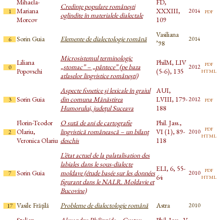
Mihaela-
FD,
Credinţe populare româneşti
Mariana
XXXIII,
pdf
2014
1
oglindite în materialele dialectale
Morcov
109
Vasiliana
Sorin Guia
Elemente de dialectologie română
2014
6
’98
Microsistemul terminologic
Liliana
PhilM, LIV
pdf
„stomac” – „pântece” (pe baza
2012
0
html
Popovschi
(5-6), 135
atlaselor lingvistice româneşti)
Aspecte fonetice şi lexicale în graiul
AUI,
Sorin Guia
din comuna Mănăstirea
LVIII, 179-
pdf
2012
3
Humorului, judeţul Suceava
188
Florin-Teodor
O sută de ani de cartografie
Phil. Jass.,
pdf
Olariu,
lingvistică românească – un bilanţ
VI (1), 89-
2010
2
html
Veronica Olariu
deschis
118
L’état actuel de la palatalisation des
labiales dans le sous-dialecte
ELI, 6, 55-
pdf
Sorin Guia
moldave (étude basée sur les données
2010
7
html
64
figurant dans le NALR. Moldavie et
Bucovine)
Vasile Frățilă
Probleme de dialectologie română
Astra
2010
17
Stelian
Alexandru Philippide – Gustav
Phil. Jass., V