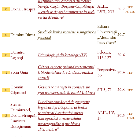
Raţiunile unei cercetări dialectale:
Soveja, Caşin, Borşani-Coţofăneşti
ALIL,
pdf
Doina Hreapcă
2017
0
html
– enclave de grai muntenesc în sud-
LVII, 233
vestul Moldovei
Editura
Studii de limba română și lingvistică
Universității
Dumitru Irimia
2017
0
generală
„Alexandru
Ioan Cuza”
Dumitru
Felecan,
Etimologie şi dialectologie (IV)
2016
0
Loșonți
115-127
Câteva aspecte privind tratamentul
Perspective,
Sorin Guia
labiodentalelor f, v în dacoromâna
pdf
2016
1
33
actuală
Cosmin
Graiuri româneşti în contact: un
SIL5, 71
pdf
2015
0
Căprioară
grai transcarpatic în estul Moldovei
Lucrările româneşti de geografie
Stelian
lingvistică şi Dicţionarul limbii
Dumistrăcel,
române al Academiei: oferta
ALIL, LV,
pdf
Doina Hreapcă,
2015
2
html
lexicografică a materialului
19
Luminița
necartografiat şi problema
Botoșineanu
„literarizării”