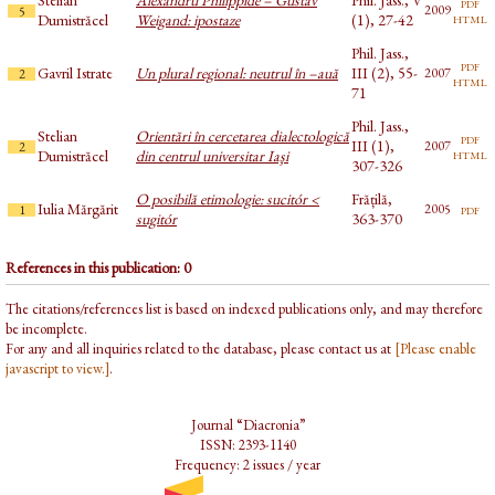
pdf
2009
5
html
Dumistrăcel
Weigand: ipostaze
(1), 27-42
Phil. Jass.,
pdf
Gavril Istrate
Un plural regional: neutrul în –auă
III (2), 55-
2007
2
html
71
Phil. Jass.,
Stelian
Orientări în cercetarea dialectologică
pdf
III (1),
2007
2
html
Dumistrăcel
din centrul universitar Iaşi
307-326
O posibilă etimologie: sucitór <
Frățilă,
Iulia Mărgărit
pdf
2005
1
sugitór
363-370
References in this publication: 0
The citations/references list is based on indexed publications only, and may therefore
be incomplete.
For any and all inquiries related to the database, please contact us at
[Please enable
javascript to view.]
.
Journal “Diacronia”
ISSN: 2393-1140
Frequency: 2 issues / year