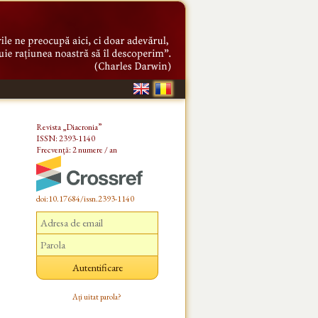
Revista „Diacronia”
ISSN: 2393-1140
Frecvență: 2 numere / an
doi:10.17684/issn.2393-1140
Ați uitat parola?