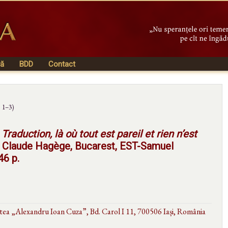
vă
BDD
Contact
. 1–3)
 Traduction, là où tout est pareil et rien n’est
e Claude Hagège, Bucarest, EST-Samuel
46 p.
atea „Alexandru Ioan Cuza”, Bd. Carol I 11, 700506 Iași, România