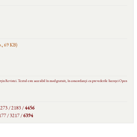
., 69 KB)
in Revistei. Textul este accesibil în mod gratuit, în concordanță cu prevederile licenței Open
 2273 / 2183 /
4456
177 / 3217 /
6394