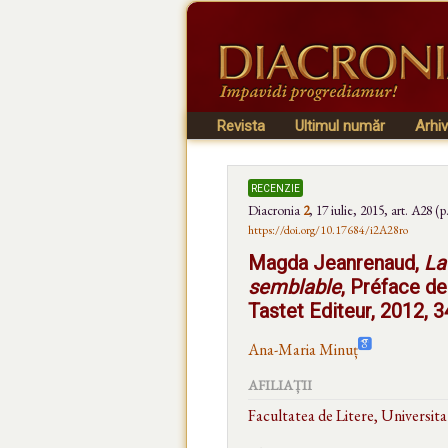
Revista
Ultimul număr
Arhi
recenzie
Diacronia
2
,
17 iulie, 2015
, art. A28 (p
https://doi.org/10.17684/i2A28ro
Magda Jeanrenaud,
La
semblable
, Préface d
Tastet Editeur, 2012, 3
Ana-Maria Minuț
AFILIAȚII
Facultatea de Litere, Universit