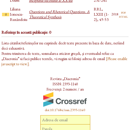
Dobre
începutul secolului al XX-lea
231-241
Liliana
RRL,
Questions and Rhetorical Questions. A
pdf
Ionescu-
LXIII (1-
2018
0
html
Theoretical Synthesis
Ruxăndoiu
2), 49-53
Referințe în această publicație: 0
Lista citărilor/referințelor nu cuprinde decît texte prezente în baza de date, nefiind
deci exhaustivă.
Pentru trimiterea de texte, semnalarea oricăror greșeli, și eventualul refuz ca
„Diacronia” să facă publice textele, vă rugăm să folosiți adresa de email
[Please enable
javascript to view.]
.
Revista „Diacronia”
ISSN: 2393-1140
Frecvență: 2 numere / an
doi:10.17684/issn.2393-1140