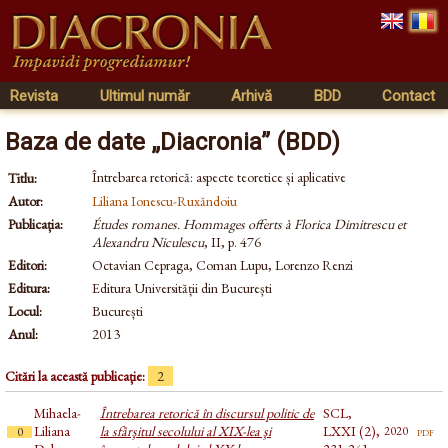
Revista
Ultimul număr
Arhivă
BDD
Contact
Baza de date „Diacronia” (BDD)
Întrebarea retorică: aspecte teoretice și aplicative
Titlu:
Autor:
Liliana Ionescu-Ruxăndoiu
Publicația:
Études romanes. Hommages offerts à Florica Dimitrescu et
Alexandru Niculescu
, II, p. 476
Editori:
Octavian Cepraga, Coman Lupu, Lorenzo Renzi
Editura:
Editura Universității din București
Locul:
București
Anul:
2013
Citări la această publicație:
2
Mihaela-
Întrebarea retorică în discursul politic de
SCL,
Liliana
la sfârşitul secolului al XIX-lea şi
LXXI (2),
pdf
2020
0