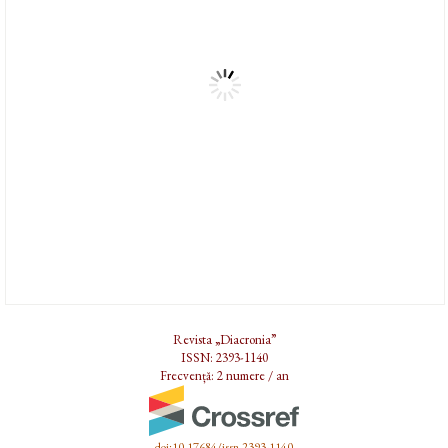
Revista „Diacronia”
ISSN: 2393-1140
Frecvență: 2 numere / an
doi:10.17684/issn.2393-1140