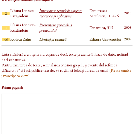
Liliana Ionescu-
Întrebarea retorică: aspecte
Dimitrescu –
2013
2
Ruxăndoiu
teoretice și aplicative
Niculescu, II, 476
Liliana Ionescu-
Prezentare generală a
Dinamica, 519
2008
1
Ruxăndoiu
proiectului
Rodica Zafiu
Limbaj şi politică
Editura Universităţii
2007
46
Lista citărilor/referințelor nu cuprinde decît texte prezente în baza de date, nefiind
deci exhaustivă.
Pentru trimiterea de texte, semnalarea oricăror greșeli, și eventualul refuz ca
„Diacronia” să facă publice textele, vă rugăm să folosiți adresa de email
[Please enable
javascript to view.]
.
Prima pagină: