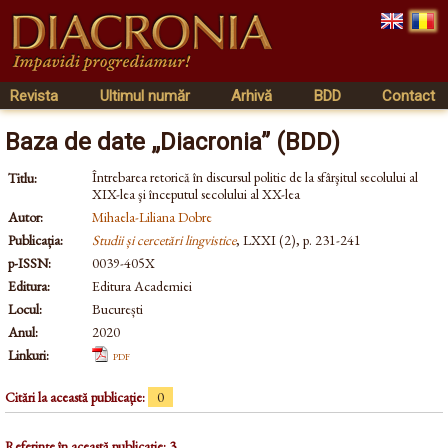
Revista
Ultimul număr
Arhivă
BDD
Contact
Baza de date „Diacronia” (BDD)
Întrebarea retorică în discursul politic de la sfârşitul secolului al
Titlu:
XIX-lea şi începutul secolului al XX-lea
Autor:
Mihaela-Liliana Dobre
Publicația:
Studii și cercetări lingvistice
, LXXI (2), p. 231-241
p-ISSN:
0039-405X
Editura:
Editura Academiei
Locul:
București
Anul:
2020
Linkuri:
pdf
Citări la această publicație:
0
Referințe în această publicație: 3