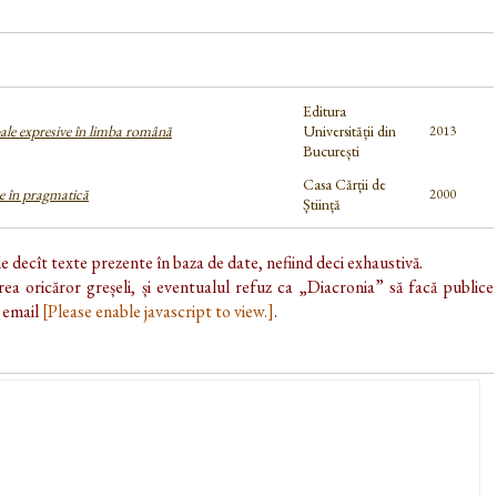
Editura
ale expresive în limba română
Universității din
2013
București
Casa Cărții de
e în pragmatică
2000
Știință
de decît texte prezente în baza de date, nefiind deci exhaustivă.
ea oricăror greșeli, și eventualul refuz ca „Diacronia” să facă publice
e email
[Please enable javascript to view.]
.