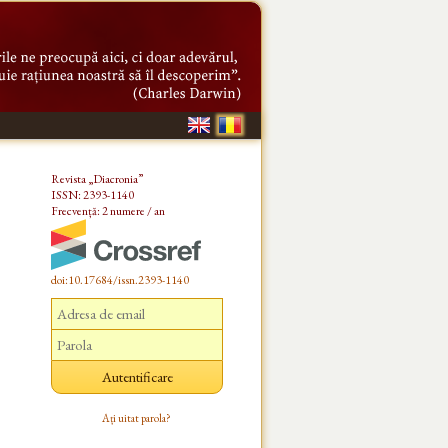
Revista „Diacronia”
ISSN: 2393-1140
Frecvență: 2 numere / an
doi:10.17684/issn.2393-1140
Ați uitat parola?