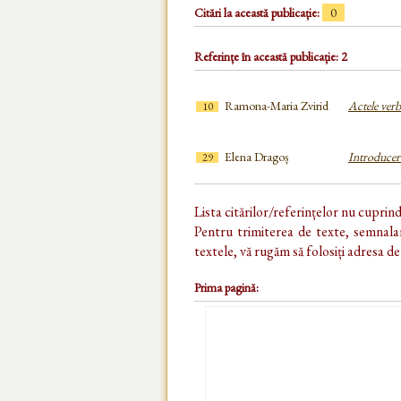
Citări la această publicație:
0
Referințe în această publicație: 2
Ramona-Maria Zvirid
Actele verb
10
Elena Dragoș
Introducer
29
Lista citărilor/referințelor nu cuprin
Pentru trimiterea de texte, semnalar
textele, vă rugăm să folosiți adresa d
Prima pagină: