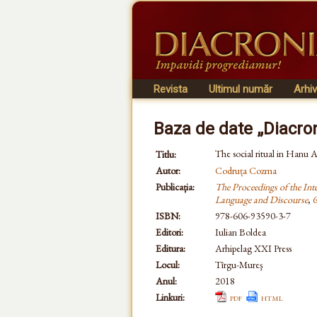
Revista
Ultimul număr
Arhi
Baza de date „Diacro
The social ritual in Hanu
Titlu:
Autor:
Codruța Cozma
Publicația:
The Proceedings of the Int
Language and Discourse
,
ISBN:
978-606-93590-3-7
Editori:
Iulian Boldea
Editura:
Arhipelag XXI Press
Locul:
Tîrgu-Mureş
Anul:
2018
Linkuri:
pdf
html