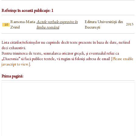
Referințe în această publicație: 1
Ramona-Maria
Actele verbale expresive în
Editura Universității din
2013
10
Zvirid
limba română
București
Lista citărilor/referințelor nu cuprinde decît texte prezente în baza de date, nefiind
deci exhaustivă.
Pentru trimiterea de texte, semnalarea oricăror greșeli, și eventualul refuz ca
„Diacronia” să facă publice textele, vă rugăm să folosiți adresa de email
[Please enable
javascript to view.]
.
Prima pagină: