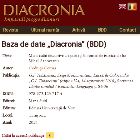
Revista
Ultimul număr
Arhivă
BDD
Contact
Baza de date „Diacronia” (BDD)
Manifestări discursive ale politeţii în romanele istorice ale lui
Titlu:
Mihail Sadoveanu
Autor:
Codruța Cozma
Publicația:
G.I. Tohăneanu: Exegi Monumentum. Lucrările Colocviului
„G.I. Tohăneanu” (ediţia a V-a, 14 septembrie 2018)
, Secțiunea
Limba română / Romanian Language
, p. 86-96
ISBN:
978-973-125-717-4
Editori:
Maria Subi
Editura:
Editura Universității de Vest
Locul:
Timișoara
Anul:
2019
Citări la această publicație:
0