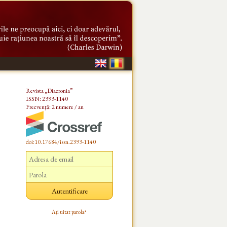
Revista „Diacronia”
ISSN: 2393-1140
Frecvență: 2 numere / an
doi:10.17684/issn.2393-1140
Ați uitat parola?