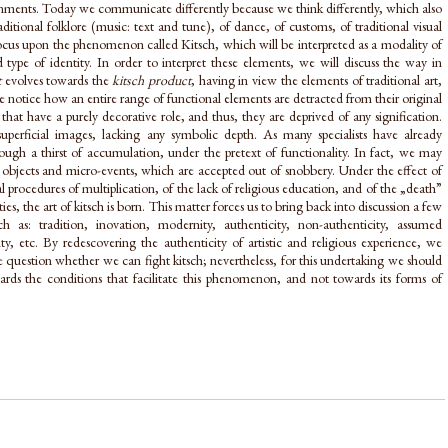
ronments. Today we communicate differently because we think differently, which also
aditional folklore (music: text and tune), of dance, of customs, of traditional visual
 focus upon the phenomenon called Kitsch, which will be interpreted as a modality of
type of identity. In order to interpret these elements, we will discuss the way in
t
evolves towards the
kitsch product
, having in view the elements of traditional art,
e notice how an entire range of functional elements are detracted from their original
hat have a purely decorative role, and thus, they are deprived of any signification.
perficial images, lacking any symbolic depth. As many specialists have already
rough a thirst of accumulation, under the pretext of functionality. In fact, we may
objects and micro-events, which are accepted out of snobbery. Under the effect of
l procedures of multiplication, of the lack of religious education, and of the „death”
es, the art of kitsch is born. This matter forces us to bring back into discussion a few
 as: tradition, inovation, modernity, authenticity, non-authenticity, assumed
ity, etc. By redescovering the authenticity of artistic and religious experience, we
 question whether we can fight kitsch; nevertheless, for this undertaking we should
ards the conditions that facilitate this phenomenon, and not towards its forms of