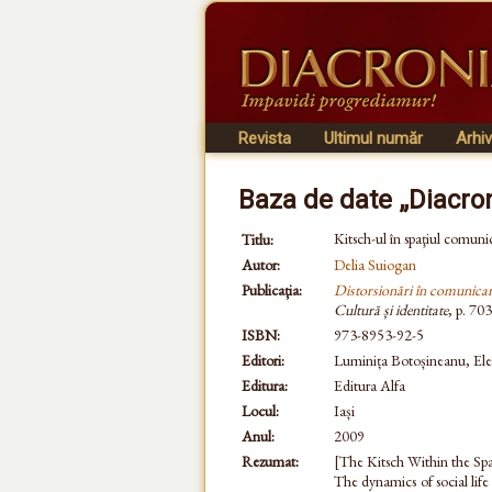
Revista
Ultimul număr
Arhi
Baza de date „Diacro
Kitsch-ul în spaţiul comunic
Titlu:
Autor:
Delia Suiogan
Publicația:
Distorsionări în comunicare
Cultură și identitate
, p. 70
ISBN:
973-8953-92-5
Editori:
Luminița Botoșineanu, Ele
Editura:
Editura Alfa
Locul:
Iași
Anul:
2009
Rezumat:
[The Kitsch Within the Sp
The dynamics of social life