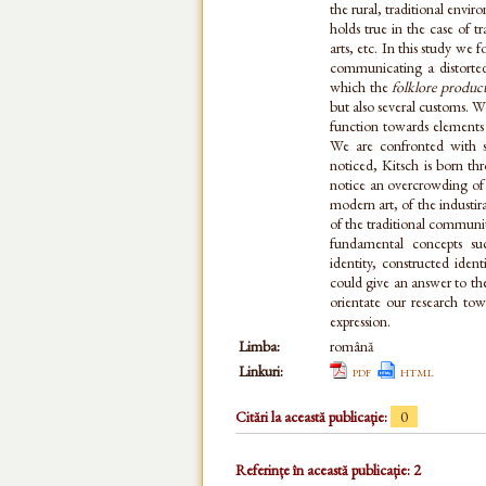
the rural, traditional envi
holds true in the case of tr
arts, etc. In this study we
communicating a distorted 
which the
folklore produc
but also several customs. W
function towards elements t
We are confronted with su
noticed, Kitsch is born th
notice an overcrowding of 
modern art, of the industira
of the traditional communiti
fundamental concepts such
identity, constructed ident
could give an answer to the
orientate our research tow
expression.
Limba:
română
Linkuri:
pdf
html
Citări la această publicație:
0
Referințe în această publicație: 2