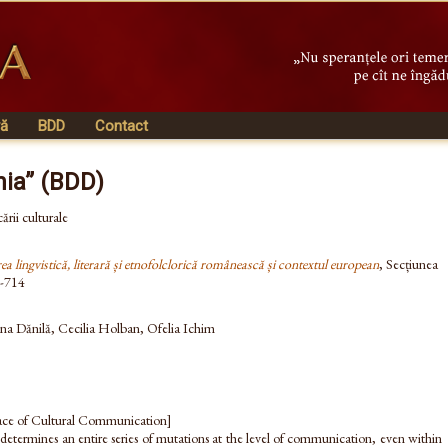
vă
BDD
Contact
nia” (BDD)
ării culturale
a lingvistică, literară și etnofolclorică românească și contextul european
, Secțiunea
3-714
na Dănilă, Cecilia Holban, Ofelia Ichim
ace of Cultural Communication]
 determines an entire series of mutations at the level of communication, even within