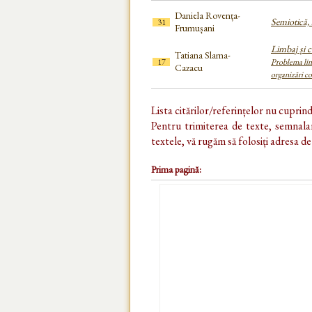
Daniela Rovența-
Semiotică, 
31
Frumușani
Limbaj și c
Tatiana Slama-
17
Problema limb
Cazacu
organizări c
Lista citărilor/referințelor nu cuprin
Pentru trimiterea de texte, semnalar
textele, vă rugăm să folosiți adresa d
Prima pagină: