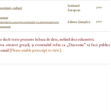
Institutul
societate, cultură
1999
European
ontext
Editura Științifică
1959
ajului în concepția exprimării și a interpretării prin
ontextuale
de decît texte prezente în baza de date, nefiind deci exhaustivă.
ea oricăror greșeli, și eventualul refuz ca „Diacronia” să facă publice
e email
[Please enable javascript to view.]
.