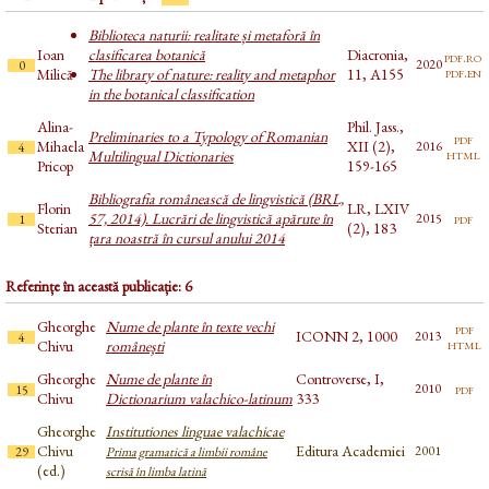
Biblioteca naturii: realitate și metaforă în
Ioan
clasificarea botanică
Diacronia,
pdf.ro
2020
0
pdf.en
Milică
The library of nature: reality and metaphor
11, A155
in the botanical classification
Alina-
Phil. Jass.,
Preliminaries to a Typology of Romanian
pdf
Mihaela
XII (2),
2016
4
html
Multilingual Dictionaries
Pricop
159-165
Bibliografia românească de lingvistică (BRL,
Florin
LR, LXIV
57, 2014). Lucrări de lingvistică apărute în
pdf
2015
1
Sterian
(2), 183
țara noastră în cursul anului 2014
Referințe în această publicație: 6
Gheorghe
Nume de plante în texte vechi
pdf
ICONN 2, 1000
2013
4
html
Chivu
româneşti
Gheorghe
Nume de plante în
Controverse, I,
pdf
2010
15
Chivu
Dictionarium valachico-latinum
333
Gheorghe
Institutiones linguae valachicae
Chivu
Editura Academiei
2001
29
Prima gramatică a limbii române
(ed.)
scrisă în limba latină