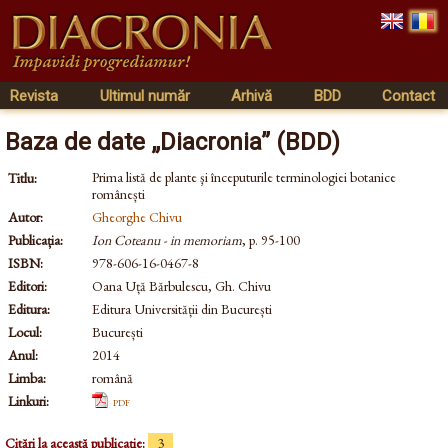
Revista
Ultimul număr
Arhivă
BDD
Contact
Baza de date „Diacronia” (BDD)
Prima listă de plante şi începuturile terminologiei botanice
Titlu:
românești
Autor:
Gheorghe Chivu
Publicația:
Ion Coteanu - in memoriam
, p. 95-100
ISBN:
978-606-16-0467-8
Editori:
Oana Uță Bărbulescu, Gh. Chivu
Editura:
Editura Universității din București
Locul:
București
Anul:
2014
Limba:
română
Linkuri:
pdf
Citări la această publicație:
3