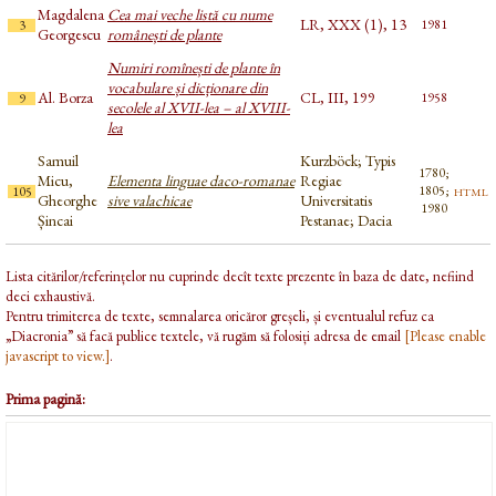
Magdalena
Cea mai veche listă cu nume
LR, XXX (1), 13
1981
3
Georgescu
românești de plante
Numiri romînești de plante în
vocabulare și dicționare din
Al. Borza
CL, III, 199
1958
9
secolele al XVII-lea – al XVIII-
lea
Samuil
Kurzböck; Typis
1780;
Micu,
Elementa linguae daco-romanae
Regiae
html
1805;
105
Gheorghe
sive valachicae
Universitatis
1980
Șincai
Pestanae; Dacia
Lista citărilor/referințelor nu cuprinde decît texte prezente în baza de date, nefiind
deci exhaustivă.
Pentru trimiterea de texte, semnalarea oricăror greșeli, și eventualul refuz ca
„Diacronia” să facă publice textele, vă rugăm să folosiți adresa de email
[Please enable
javascript to view.]
.
Prima pagină: