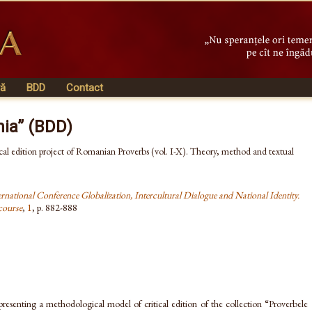
vă
BDD
Contact
nia” (BDD)
tical edition project of Romanian Proverbs (vol. I-X). Theory, method and textual
rnational Conference Globalization, Intercultural Dialogue and National Identity.
course
,
1
, p. 882-888
presenting a methodological model of critical edition of the collection “Proverbele