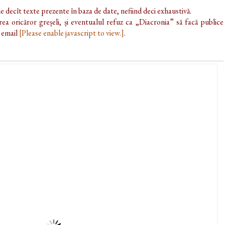
de decît texte prezente în baza de date, nefiind deci exhaustivă.
ea oricăror greșeli, și eventualul refuz ca „Diacronia” să facă publice
e email
[Please enable javascript to view.]
.