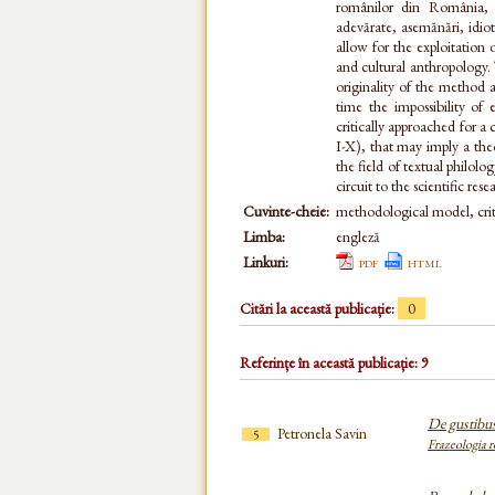
românilor din România, B
adevărate, asemănări, idio
allow for the exploitation o
and cultural anthropology. 
originality of the method 
time the impossibility of
critically approached for a 
I-X), that may imply a theo
the field of textual philolo
circuit to the scientific rese
Cuvinte-cheie:
methodological model, crit
Limba:
engleză
Linkuri:
pdf
html
Citări la această publicație:
0
Referințe în această publicație: 9
De gustibu
Petronela Savin
5
Frazeologia r