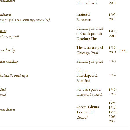
 românilor
Editura Dacia
2006
mânești
Institutul
1997;
European
2001
ivații. [ed. a II-a: Până-n pânzele albe]
Editura Științifică
nesc
1980;
și Enciclopedică;
2011
fore, expresii
Demiurg Plus
The University of
1980;
we live by
html
Chicago Press
2003
imbii române
Editura Științifică
1975
Editura
loristicii românești
Enciclopedică
1974
Română
ână
Fundația pentru
1940;
Literatură și Artă
1976
erală
1895-
Socec; Editura
1912,
 românilor
Tineretului;
1959;
2003-
„Scara”
2004