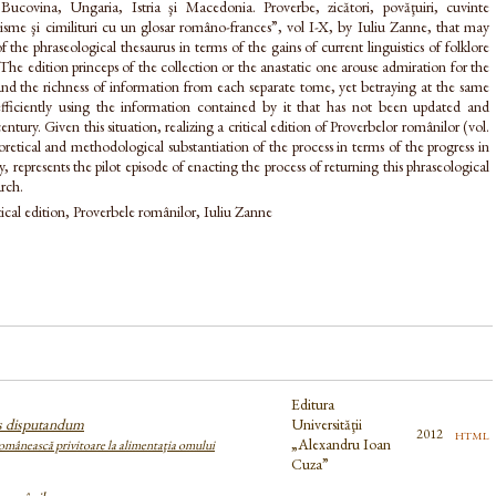
ucovina, Ungaria, Istria şi Macedonia. Proverbe, zicători, povăţuiri, cuvinte
tisme şi cimilituri cu un glosar româno-frances”, vol I-X, by Iuliu Zanne, that may
f the phraseological thesaurus in terms of the gains of current linguistics of folklore
The edition princeps of the collection or the anastatic one arouse admiration for the
and the richness of information from each separate tome, yet betraying at the same
 efficiently using the information contained by it that has not been updated and
century. Given this situation, realizing a critical edition of Proverbelor românilor (vol.
retical and methodological substantiation of the process in terms of the progress in
gy, represents the pilot episode of enacting the process of returning this phraseological
arch.
ical edition, Proverbele românilor, Iuliu Zanne
Editura
s disputandum
Universităţii
html
2012
„Alexandru Ioan
omânească privitoare la alimentaţia omului
Cuza”