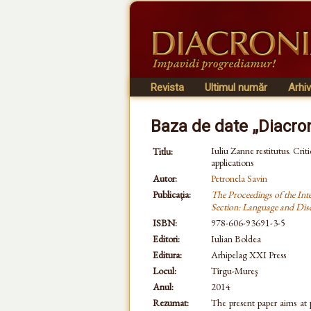
Revista
Ultimul număr
Arhi
Baza de date „Diacro
Iuliu Zanne restitutus. Cri
Titlu:
applications
Autor:
Petronela Savin
Publicația:
The Proceedings of the Inte
Section: Language and Dis
ISBN:
978-606-93691-3-5
Editori:
Iulian Boldea
Editura:
Arhipelag XXI Press
Locul:
Tîrgu-Mureş
Anul:
2014
Rezumat:
The present paper aims at 