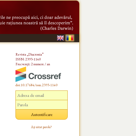
Revista „Diacronia”
ISSN: 2393-1140
Frecvență: 2 numere / an
doi:10.17684/issn.2393-1140
Ați uitat parola?