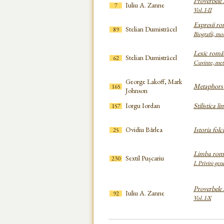
Proverbele
Iuliu A. Zanne
7
Vol. I-II
Expresii ro
Stelian Dumistrăcel
89
Biografii, mot
Lexic româ
Stelian Dumistrăcel
62
Cuvinte, meta
George Lakoff, Mark
Metaphors 
165
Johnson
Iorgu Iordan
Stilistica l
157
Ovidiu Bârlea
Istoria folc
25
Limba rom
Sextil Pușcariu
230
I. Privire gen
Proverbele
Iuliu A. Zanne
92
Vol. I-X