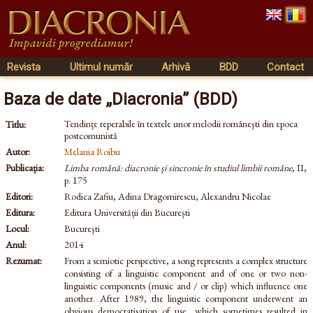
Revista
Ultimul număr
Arhivă
BDD
Contact
Baza de date „Diacronia” (BDD)
Tendinţe reperabile în textele unor melodii româneşti din epoca
Titlu:
postcomunistă
Autor:
Melania Roibu
Publicația:
Limba română: diacronie și sincronie în studiul limbii române
, II,
p. 175
Editori:
Rodica Zafiu, Adina Dragomirescu, Alexandru Nicolae
Editura:
Editura Universității din București
Locul:
București
Anul:
2014
Rezumat:
From a semiotic perspective, a song represents a complex structure
consisting of a linguistic component and of one or two non-
linguistic components (music and / or clip) which influence one
another. After 1989, the linguistic component underwent an
obvious democratisation of use, which sometimes resulted in