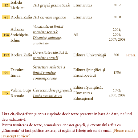
Isabela
101 greşeli gramaticale
Humanitas
2012
12
Nedelcu
Rodica Zafiu
101 cuvinte argotice
Humanitas
2010
41
Vocabularul limbii
Adriana
2001;
române actuale
Stoichițoiu-
All
2005;
198
Dinamică, influenţe,
2007; 2008
Ichim
creativitate
Diversitate stilistică în
Rodica Zafiu
Editura Universităţii
html
2001
193
româna actuală
Structura stilistică a
Dumitru
Editura Științifică și
limbii române
1986
54
Irimia
Enciclopedică
contemporane
Editura Științifică;
Valeria Guțu
Corectitudine și greșeală
1972;
Humanitas
75
Romalo
2000, 2008
Limba română de azi
Educațional
Lista citărilor/referințelor nu cuprinde decît texte prezente în baza de date, nefiind
deci exhaustivă.
Pentru trimiterea de texte, semnalarea oricăror greșeli, și eventualul refuz ca
„Diacronia” să facă publice textele, vă rugăm să folosiți adresa de email
[Please enable
javascript to view.]
.