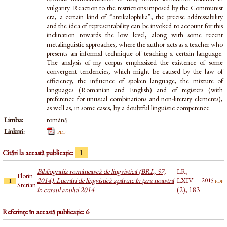
vulgarity. Reaction to the restrictions imposed by the Communist
era, a certain kind of “antikalophilia”, the precise addressability
and the idea of representability can be invoked to account for this
inclination towards the low level, along with some recent
metalinguistic approaches, where the author acts as a teacher who
presents an informal technique of teaching a certain language.
The analysis of my corpus emphasized the existence of some
convergent tendencies, which might be caused by the law of
efficiency, the influence of spoken language, the mixture of
languages (Romanian and English) and of registers (with
preference for unusual combinations and non-literary elements),
as well as, in some cases, by a doubtful linguistic competence.
Limba:
română
Linkuri:
pdf
Citări la această publicație:
1
Bibliografia românească de lingvistică (BRL, 57,
LR,
Florin
2014). Lucrări de lingvistică apărute în țara noastră
LXIV
pdf
2015
1
Sterian
în cursul anului 2014
(2), 183
Referințe în această publicație: 6