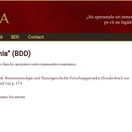
vă
BDD
Contact
nia” (BDD)
dans les anciennes notes manuscrites roumaines
ik Namenetymologie und Namengeschichte Forschungsprojekte (Sonderdruck aus
nd 14)
, p. 153
ovanna Arcamone