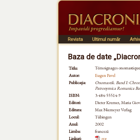
Revista
Ultimul număr
Arhi
Baza de date „Diacro
Témoignages onomastiques 
Titlu:
Autor:
Eugen Pavel
Publicația:
Onomastik. Band I: Chron
Patronymica Romanica Ba
ISBN:
3-484-55514-9
Editori:
Dieter Kremer, Maria Gi
Editura:
Max Niemeyer Verlag
Locul:
Tübingen
Anul:
2002
Limba:
franceză
Linkuri:
pdf