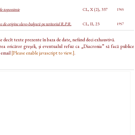
de toponimie
CL, X (2), 337
1965
de origine slavo-bulgară pe teritoriul R.P.R.
CL, II, 23
1957
de decît texte prezente în baza de date, nefiind deci exhaustivă.
ea oricăror greșeli, și eventualul refuz ca „Diacronia” să facă publice
e email
[Please enable javascript to view.]
.