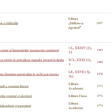
Editura
ie și bibliofilie
„Biblioteca
2007
Apostrof”
CL, XXXIV (1),
corpus al însemnărilor manuscrise românești
1989
53
cu privire la articularea numelor proprii în limba
SCL, XXXI (1),
1980
3
LR, XXVII (3),
 feminine nearticulate în vechi acte istorice
1978
311
Editura
tală a românei literare
1975
Academiei
imba română și slavistică
Editura Dacia
1974
Editura
ialectologie şi toponimie
1970
Academiei