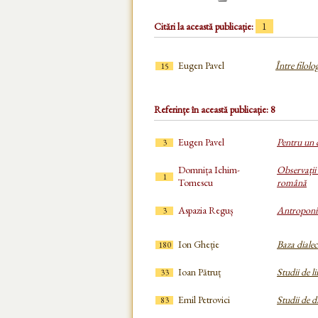
Citări la această publicație:
1
Eugen Pavel
Între filolog
15
Referințe în această publicație: 8
Eugen Pavel
Pentru un 
3
Domnița Ichim-
Observații 
1
Tomescu
română
Aspazia Reguș
Antroponime
3
Ion Gheție
Baza dialec
180
Ioan Pătruț
Studii de l
33
Emil Petrovici
Studii de d
83