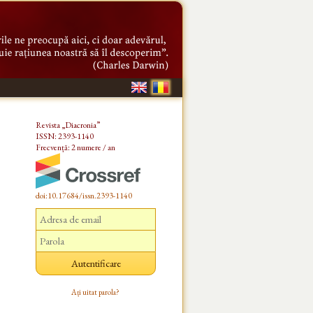
Revista „Diacronia”
ISSN: 2393-1140
Frecvență: 2 numere / an
doi:10.17684/issn.2393-1140
Ați uitat parola?