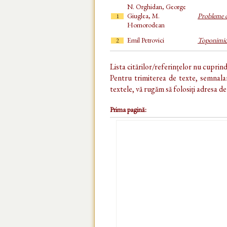
N. Orghidan, George
Giuglea, M.
Probleme 
1
Homorodean
Emil Petrovici
Toponimice 
2
Lista citărilor/referințelor nu cuprin
Pentru trimiterea de texte, semnalar
textele, vă rugăm să folosiți adresa d
Prima pagină: