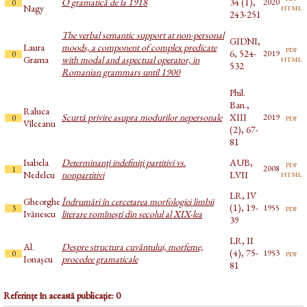
O gramatică de la 1918
34 (1),
2020
0
html
Nagy
243-251
The verbal semantic support at non-personal
GIDNI,
Laura
moods, a component of complex predicate
pdf
6, 524-
2019
0
html
Grama
with modal and aspectual operator, in
532
Romanian grammars until 1900
Phil.
Ban.,
Raluca
Scurtă privire asupra modurilor nepersonale
XIII
pdf
2019
0
Vîlceanu
(2), 67-
81
Isabela
Determinanţi indefiniţi partitivi vs.
AUB,
pdf
2008
1
html
Nedelcu
nonpartitivi
LVII
LR, IV
Gheorghe
Îndrumări în cercetarea morfologiei limbii
(1), 19-
pdf
1955
3
Ivănescu
literare romînești din secolul al XIX-lea
39
LR, II
Al.
Despre structura cuvântului, morfeme,
(4), 75-
pdf
1953
0
Ionașcu
procedee gramaticale
81
Referințe în această publicație: 0