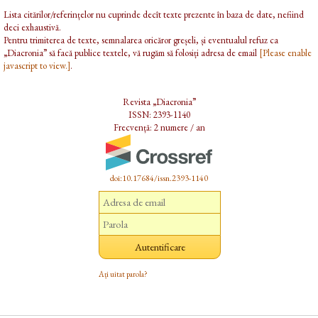
Lista citărilor/referințelor nu cuprinde decît texte prezente în baza de date, nefiind
deci exhaustivă.
Pentru trimiterea de texte, semnalarea oricăror greșeli, și eventualul refuz ca
„Diacronia” să facă publice textele, vă rugăm să folosiți adresa de email
[Please enable
javascript to view.]
.
Revista „Diacronia”
ISSN: 2393-1140
Frecvență: 2 numere / an
doi:10.17684/issn.2393-1140
Ați uitat parola?