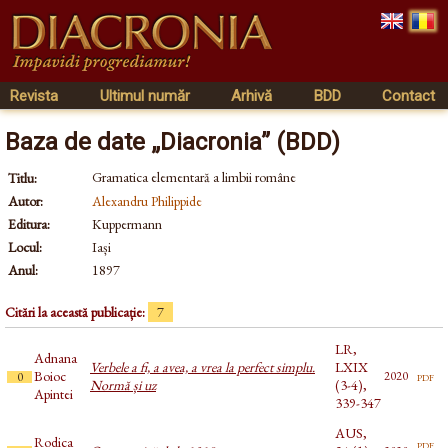
Revista
Ultimul număr
Arhivă
BDD
Contact
Baza de date „Diacronia” (BDD)
Gramatica elementară a limbii române
Titlu:
Autor:
Alexandru Philippide
Editura:
Kuppermann
Locul:
Iași
Anul:
1897
Citări la această publicație:
7
LR,
Adnana
Verbele a fi, a avea, a vrea la perfect simplu.
LXIX
Boioc
pdf
2020
0
Normă și uz
(3-4),
Apintei
339-347
AUS,
Rodica
pdf