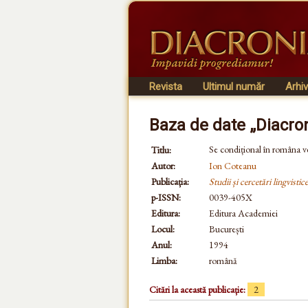
Revista
Ultimul număr
Arhi
Baza de date „Diacro
Se condițional în româna 
Titlu:
Autor:
Ion Coteanu
Publicația:
Studii și cercetări lingvistice
p-ISSN:
0039-405X
Editura:
Editura Academiei
Locul:
București
Anul:
1994
Limba:
română
Citări la această publicație:
2