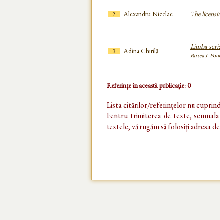
Alexandru Nicolae
The licensi
2
Limba scrie
Adina Chirilă
3
Partea I. Fon
Referințe în această publicație: 0
Lista citărilor/referințelor nu cuprin
Pentru trimiterea de texte, semnalar
textele, vă rugăm să folosiți adresa d