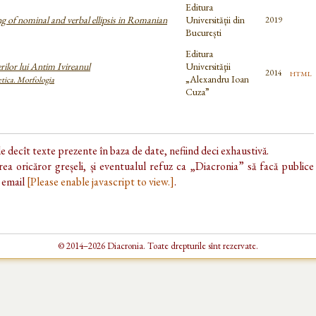
Editura
ng of nominal and verbal ellipsis in Romanian
Universității din
2019
București
Editura
rilor lui Antim Ivireanul
Universităţii
html
2014
„Alexandru Ioan
etica. Morfologia
Cuza”
de decît texte prezente în baza de date, nefiind deci exhaustivă.
ea oricăror greșeli, și eventualul refuz ca „Diacronia” să facă publice
e email
[Please enable javascript to view.]
.
© 2014–2026 Diacronia. Toate drepturile sînt rezervate.