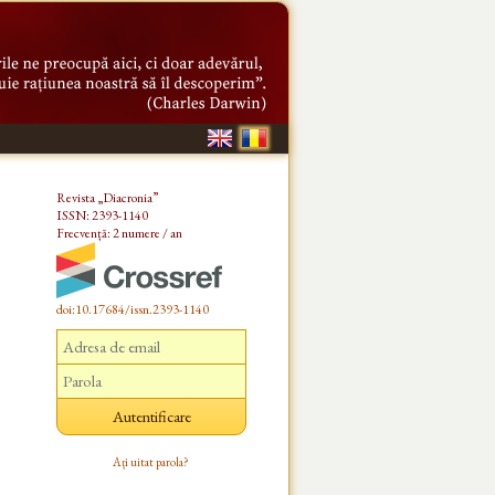
Revista „Diacronia”
ISSN: 2393-1140
Frecvență: 2 numere / an
doi:10.17684/issn.2393-1140
Ați uitat parola?