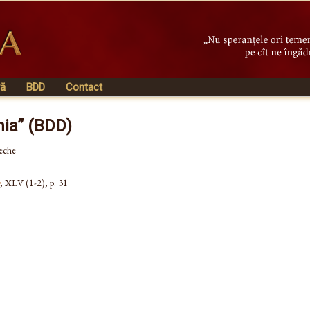
vă
BDD
Contact
nia” (BDD)
veche
, XLV (1-2), p. 31