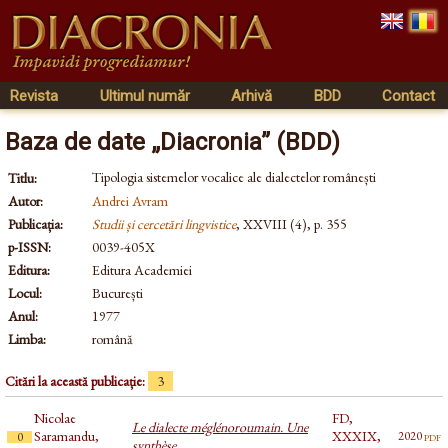
Revista
Ultimul număr
Arhivă
BDD
Contact
Baza de date „Diacronia” (BDD)
Tipologia sistemelor vocalice ale dialectelor românești
Titlu:
Autor:
Andrei Avram
Publicația:
Studii și cercetări lingvistice
, XXVIII (4), p. 355
p-ISSN:
0039-405X
Editura:
Editura Academiei
Locul:
București
Anul:
1977
Limba:
română
Citări la această publicație:
3
Nicolae
FD,
Le dialecte méglénoroumain. Une
Saramandu,
XXXIX,
pdf
2020
0
synthèse