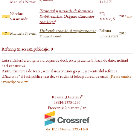
Manuela Nevaci
149-171
Teritoriul şi perioada de formare a
Nicolae
FD,
limbii române. Originea dialectelor
pdf
2016
1
Saramandu
XXXV, 5
româneşti
Dialectele aromân și meglenoromân
Editura
Manuela Nevaci
2013
7
Universitară
Studiu sincronic
Referințe în această publicație: 0
Lista citărilor/referințelor nu cuprinde decît texte prezente în baza de date, nefiind
deci exhaustivă.
Pentru trimiterea de texte, semnalarea oricăror greșeli, și eventualul refuz ca
„Diacronia” să facă publice textele, vă rugăm să folosiți adresa de email
[Please enable
javascript to view.]
.
Revista „Diacronia”
ISSN: 2393-1140
Frecvență: 2 numere / an
doi:10.17684/issn.2393-1140