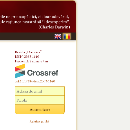
Revista „Diacronia”
ISSN: 2393-1140
Frecvență: 2 numere / an
doi:10.17684/issn.2393-1140
Ați uitat parola?