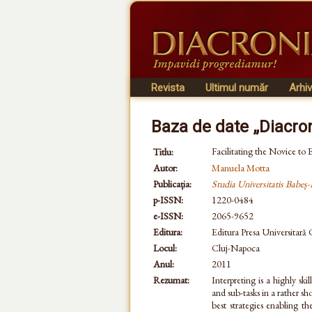
Revista
Ultimul număr
Arhi
Baza de date „Diacro
Facilitating the Novice to 
Titlu:
Autor:
Manuela Motta
Publicația:
Studia Universitatis Babeș-
p-ISSN:
1220-0484
e-ISSN:
2065-9652
Editura:
Editura Presa Universitară
Locul:
Cluj-Napoca
Anul:
2011
Rezumat:
Interpreting is a highly ski
and sub-tasks in a rather sh
best strategies enabling t