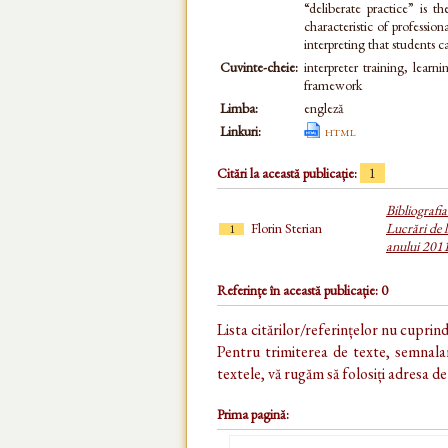
“deliberate practice” is 
characteristic of professio
interpreting that students ca
Cuvinte-cheie:
interpreter training, learni
framework
Limba:
engleză
Linkuri:
html
Citări la această publicație:
1
Bibliografi
Florin Sterian
Lucrări de l
1
anului 201
Referințe în această publicație: 0
Lista citărilor/referințelor nu cuprin
Pentru trimiterea de texte, semnalar
textele, vă rugăm să folosiți adresa d
Prima pagină: