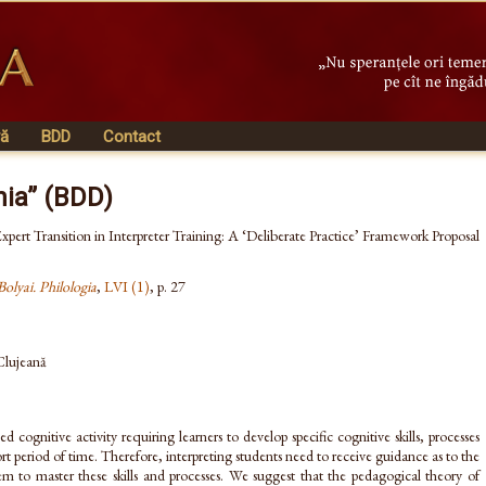
vă
BDD
Contact
nia” (BDD)
Expert Transition in Interpreter Training: A ‘Deliberate Practice’ Framework Proposal
Bolyai. Philologia
,
LVI (1)
, p. 27
 Clujeană
lled cognitive activity requiring learners to develop specific cognitive skills, processes
ort period of time. Therefore, interpreting students need to receive guidance as to the
hem to master these skills and processes. We suggest that the pedagogical theory of