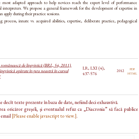
the most adapted approach to help novices reach the expert level of performance
nal interpreters. We propose a general framework for the development of expertise in
n apply during their practice sessions.
ng process, innate vs. acquired abilities, expertise, deliberate practice, pedagogical
a românească de lingvistică (BRL, 54, 2011).
LR, LXI (4),
pdf
ingvistică apărute în țara noastră în cursul
2012
html
437-576
1
de decît texte prezente în baza de date, nefiind deci exhaustivă.
ea oricăror greșeli, și eventualul refuz ca „Diacronia” să facă publice
e email
[Please enable javascript to view.]
.