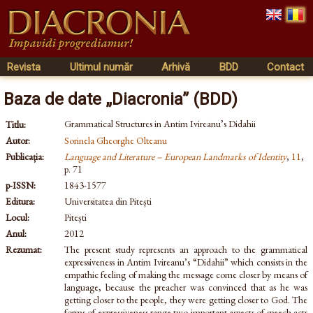
Revista
Ultimul număr
Arhivă
BDD
Contact
Baza de date „Diacronia” (BDD)
Grammatical Structures in Antim Ivireanu’s Didahii
Titlu:
Autor:
Sorinela Gheorghe Olteanu
Publicația:
Language and Literature – European Landmarks of Identity
,
11
,
p. 71
p-ISSN:
1843-1577
Editura:
Universitatea din Pitești
Locul:
Pitești
Anul:
2012
Rezumat:
The present study represents an approach to the grammatical
expressiveness in Antim Ivireanu’s “Didahii” which consists in the
empathic feeling of making the message come closer by means of
language, because the preacher was convinced that as he was
getting closer to the people, they were getting closer to God. The
forms of expressiveness range two important aspects of speech acts