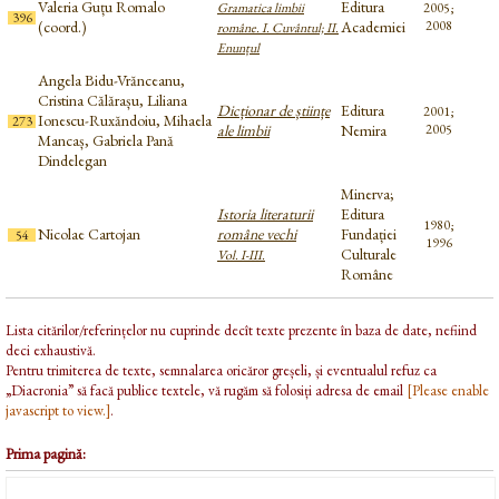
Valeria Guțu Romalo
Editura
Gramatica limbii
2005;
396
(coord.)
Academiei
2008
române. I. Cuvântul; II.
Enunțul
Angela Bidu-Vrănceanu,
Cristina Călărașu, Liliana
Dicționar de științe
Editura
2001;
Ionescu-Ruxăndoiu, Mihaela
273
ale limbii
Nemira
2005
Mancaș, Gabriela Pană
Dindelegan
Minerva;
Istoria literaturii
Editura
1980;
Nicolae Cartojan
române vechi
Fundației
54
1996
Culturale
Vol. I-III.
Române
Lista citărilor/referințelor nu cuprinde decît texte prezente în baza de date, nefiind
deci exhaustivă.
Pentru trimiterea de texte, semnalarea oricăror greșeli, și eventualul refuz ca
„Diacronia” să facă publice textele, vă rugăm să folosiți adresa de email
[Please enable
javascript to view.]
.
Prima pagină: