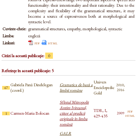
functionality: their intentionality and their rationality. Due to the
complexity and flexibility of the grammatical structure, it may
become a source of expressiveness both at morphological and
syntactic level.
Cuvinte-cheie:
grammatical structures, empathy, morphological, syntactic
Limba:
engleză
Linkuri:
pdf
html
Citări la această publicație:
0
Referințe în această publicație: 5
Univers
Gabriela Pană Dindelegan
Gramatica de bază a
2010;
Enciclopedic
67
(coord.)
limbii române
2016
Gold
Sfîntul Mitropolit
Antim Ivireanul,
TDR, I,
pdf
Carmen-Maria Bolocan
ctitor al predicii
2009
1
html
429-435
originale în limba
română
GALR