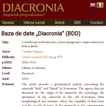
Revista
Ultimul număr
Arhivă
BDD
Contact
Baza de date „Diacronia” (BDD)
Consideraţii morfosintactice şi lexicopragmatice asupra numerelor
Titlu:
întâi şi dintâi
Autor:
Carolina Popușoi
Publicația:
Limba română
,
LIX (4)
, p. 479
p-ISSN:
0024-3523
Editura:
Editura Academiei
Locul:
București
Anul:
2010
Rezumat:
The article presents a grammatical analysis concerning the
numerals “întâi” and “dintâi” in Romanian. The aspects that are
discussed are: the origin of the numerals, the etymology, the
attestation of the numerals in the old Romanian, their
morphological and semantic values, the variability of their form
and the specific features of the numerals in the contemporary