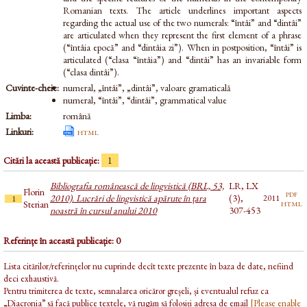
Romanian texts. The article underlines important aspects
regarding the actual use of the two numerals: “întâi” and “dintâi”
are articulated when they represent the first element of a phrase
(“întâia epocă” and “dintâia zi”). When in postposition, “întâi” is
articulated (“clasa “întâia”) and “dintâi” has an invariable form
(“clasa dintâi”).
Cuvinte-cheie:
numeral, „întâi”, „dintâi”, valoare gramaticală
numeral, “întâi”, “dintâi”, grammatical value
Limba:
română
Linkuri:
html
Citări la această publicație:
1
Bibliografia românească de lingvistică (BRL, 53,
LR, LX
Florin
pdf
2010). Lucrări de lingvistică apărute în țara
(3),
2011
1
html
Sterian
noastră în cursul anului 2010
307-453
Referințe în această publicație: 0
Lista citărilor/referințelor nu cuprinde decît texte prezente în baza de date, nefiind
deci exhaustivă.
Pentru trimiterea de texte, semnalarea oricăror greșeli, și eventualul refuz ca
„Diacronia” să facă publice textele, vă rugăm să folosiți adresa de email
[Please enable