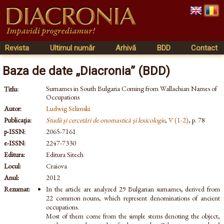
Revista
Ultimul număr
Arhivă
BDD
Contact
Baza de date „Diacronia” (BDD)
Surnames in South Bulgaria Coming from Wallachian Names of
Titlu:
Occupations
Autor:
Ludwig Selimski
Publicația:
Studii și cercetări de onomastică și lexicologie
,
V (1-2)
, p. 78
p-ISSN:
2065-7161
e-ISSN:
2247-7330
Editura:
Editura Sitech
Locul:
Craiova
Anul:
2012
Rezumat:
In the article are analyzed 29 Bulgarian surnames, derived from
22 common nouns, which represent denominations of ancient
occupations.
Most of them come from the simple stems denoting the object,