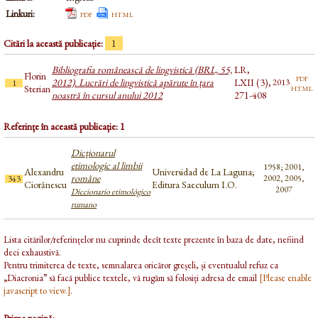
Linkuri:
pdf
html
Citări la această publicație:
1
Bibliografia românească de lingvistică (BRL, 55,
LR,
Florin
pdf
2012). Lucrări de lingvistică apărute în țara
LXII (3),
2013
1
html
Sterian
noastră în cursul anului 2012
271-408
Referințe în această publicație: 1
Dicționarul
etimologic al limbii
1958; 2001,
Alexandru
Universidad de La Laguna;
române
2002, 2005,
343
Ciorănescu
Editura Saeculum I.O.
2007
Diccionario etimológico
rumano
Lista citărilor/referințelor nu cuprinde decît texte prezente în baza de date, nefiind
deci exhaustivă.
Pentru trimiterea de texte, semnalarea oricăror greșeli, și eventualul refuz ca
„Diacronia” să facă publice textele, vă rugăm să folosiți adresa de email
[Please enable
javascript to view.]
.
Prima pagină: