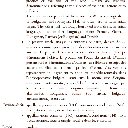
product or the tool of the work. Others are workers’
denominations, referring to the subject of the ritual actions or to
officials.
These surnames represent an Aromanian or Wallachian ingredient
of Bulgarian anthroponymy. Half of them are of Romanian
origin. The other half, although borrowed from the Romanian
language, has another language origin: French, German,
Hungarian, Russian (or Bulgarian) and Turkish.
Le présent article analyse 29 surnoms bulgares, dérivés de 22
noms communs qui représentent des dénominations de métiers
anciens. La plupart de ceux-ci viennent des souches simples qui
dénomment l’objet, le produit ou l’outil du travail. D’autres
portent sur les dénominations d’ouvriers, en référence au sujet des
actions rituelles ou à ceux qui les officient. Ces surnoms
représentent un ingrédient valaque ou macédo-roumain dans
l’anthroponymie bulgare. Parmi eux, la moitié sont d’origine
roumaine. L’autre moitié, bien qu’elle fut parvenue au bulgare par
le roumain, a d’autres origines linguistiques: françaises,
allemandes, hongroises, russes (ou même bulgares,
anciennement) et turques.
Cuvinte-cheie:
appellative/common noun (CN), surname/second name (SN),
occupational name, derived stem, borrowing
appellatif/nom commun (NC), surnom/second nom (SN), nom
occupationnel, souche simple, souche dérivée, emprunts
Limba:
engleză