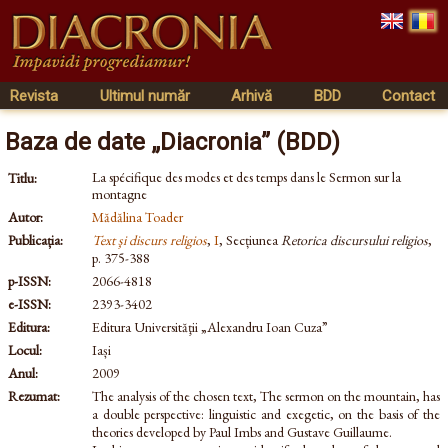
Revista
Ultimul număr
Arhivă
BDD
Contact
Baza de date „Diacronia” (BDD)
La spécifique des modes et des temps dans le Sermon sur la
Titlu:
montagne
Autor:
Mădălina Toader
Publicația:
Text şi discurs religios
,
I
, Secțiunea
Retorica discursului religios
,
p. 375-388
p-ISSN:
2066-4818
e-ISSN:
2393-3402
Editura:
Editura Universităţii „Alexandru Ioan Cuza”
Locul:
Iași
Anul:
2009
Rezumat:
The analysis of the chosen text, The sermon on the mountain, has
a double perspective: linguistic and exegetic, on the basis of the
theories developed by Paul Imbs and Gustave Guillaume.