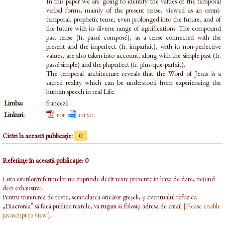
In this paper we are going to identify the values of the temporal
verbal forms, mainly of the present tense, viewed as an omni-
temporal, prophetic tense, even prolonged into the future, and of
the future with its diverse range of significations. The compound
past tense (fr. passé composé), as a tense connected with the
present and the imperfect (fr. imparfait), with its non-perfective
values, are also taken into account, along with the simple past (fr.
passé simple) and the pluperfect (fr. plus-que-parfait).
The temporal architecture reveals that the Word of Jesus is a
sacred reality which can be understood from experiencing the
human speech in real Life.
Limba:
franceză
Linkuri:
pdf
html
Citări la această publicație:
0
Referințe în această publicație: 0
Lista citărilor/referințelor nu cuprinde decît texte prezente în baza de date, nefiind
deci exhaustivă.
Pentru trimiterea de texte, semnalarea oricăror greșeli, și eventualul refuz ca
„Diacronia” să facă publice textele, vă rugăm să folosiți adresa de email
[Please enable
javascript to view.]
.