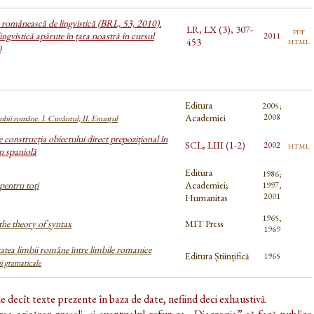
a românească de lingvistică (BRL, 53, 2010).
LR, LX (3), 307-
pdf
ingvistică apărute în țara noastră în cursul
2011
html
453
0
Editura
2005;
Academiei
2008
bii române. I. Cuvântul; II. Enunțul
 construcția obiectului direct prepozițional în
SCL, LIII (1-2)
html
2002
n spaniolă
Editura
1986;
entru toți
Academiei;
1997,
2001
Humanitas
1965,
the theory of syntax
MIT Press
1969
tatea limbii române între limbile romanice
Editura Științifică
1965
i gramaticale
de decît texte prezente în baza de date, nefiind deci exhaustivă.