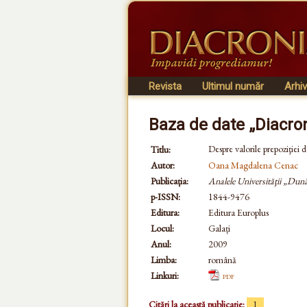
Revista
Ultimul număr
Arhi
Baza de date „Diacro
Despre valorile prepoziţiei
Titlu:
Autor:
Oana Magdalena Cenac
Publicația:
Analele Universităţii „Dună
p-ISSN:
1844-9476
Editura:
Editura Europlus
Locul:
Galați
Anul:
2009
Limba:
română
Linkuri:
pdf
Citări la această publicație:
1