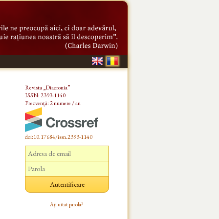
Revista „Diacronia”
ISSN: 2393-1140
Frecvență: 2 numere / an
doi:10.17684/issn.2393-1140
Ați uitat parola?