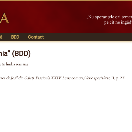
vă
BDD
Contact
nia” (BDD)
 de în limba română
rea de Jos” din Galați. Fascicula XXIV. Lexic comun / lexic specializat
, II, p. 231