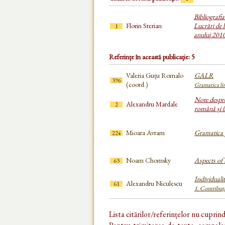
Bibliografi
Florin Sterian
Lucrări de l
1
anului 201
Referințe în această publicație: 5
Valeria Guțu Romalo
GALR
396
(coord.)
Gramatica lim
Note despre
Alexandru Mardale
2
română și î
Mioara Avram
Gramatica p
224
Noam Chomsky
Aspects of 
63
Individuali
Alexandru Niculescu
61
1. Contribuți
Lista citărilor/referințelor nu cuprin