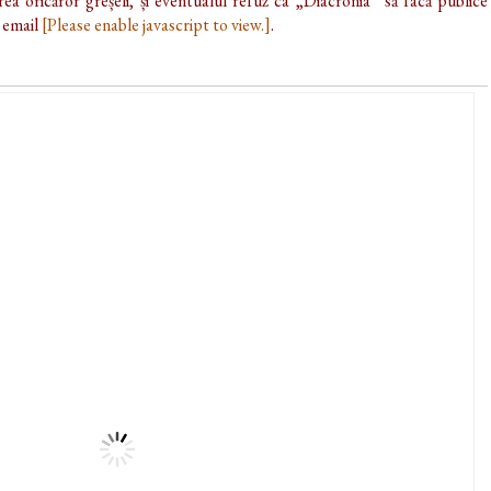
ea oricăror greșeli, și eventualul refuz ca „Diacronia” să facă publice
e email
[Please enable javascript to view.]
.