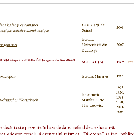
dans les langues romanes
Casa Cărții de
2008
Știință
logique, lexicale et morphologique
Editura
pragmatici
Universității din
2007
București
rvații asupra conectorilor pragmatici din limba
SCL, XL (3)
pdf
1989
oronețean
Editura Minerva
1981
1903-
1925;
Imprimeria
1985-
-deutsches Wörterbuch
Statului; Otto
1988,
Harrassowitz
2001-
2005
de decît texte prezente în baza de date, nefiind deci exhaustivă.
ea oricăror greșeli, și eventualul refuz ca „Diacronia” să facă publice