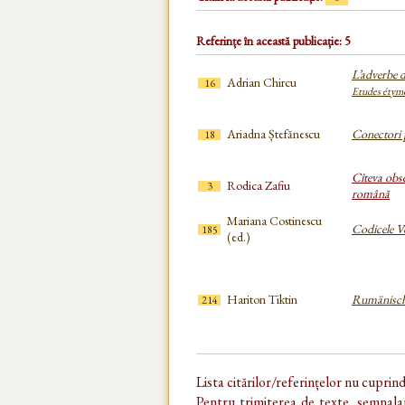
Referințe în această publicație: 5
L’adverbe 
Adrian Chircu
16
Etudes étymo
Ariadna Ștefănescu
Conectori 
18
Cîteva obse
Rodica Zafiu
3
română
Mariana Costinescu
Codicele V
185
(ed.)
Hariton Tiktin
Rumänisch
214
Lista citărilor/referințelor nu cuprin
Pentru trimiterea de texte, semnalar