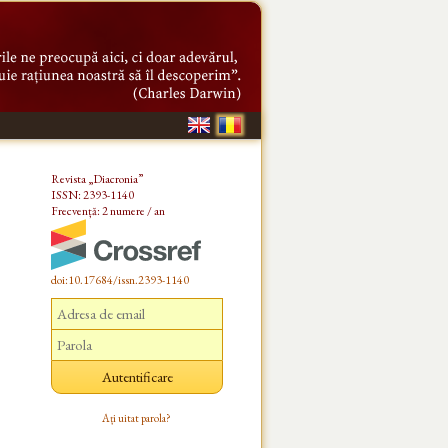
Revista „Diacronia”
ISSN: 2393-1140
Frecvență: 2 numere / an
doi:10.17684/issn.2393-1140
Ați uitat parola?