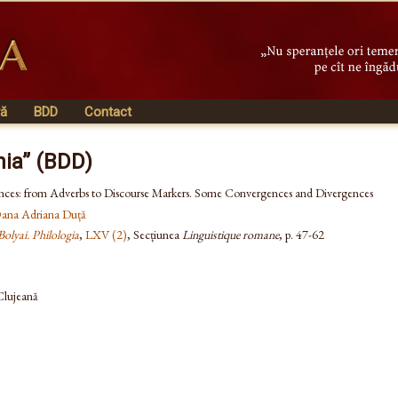
vă
BDD
Contact
nia” (BDD)
ces: from Adverbs to Discourse Markers. Some Convergences and Divergences
ana Adriana Duță
Bolyai. Philologia
,
LXV (2)
, Secțiunea
Linguistique romane
, p. 47-62
 Clujeană