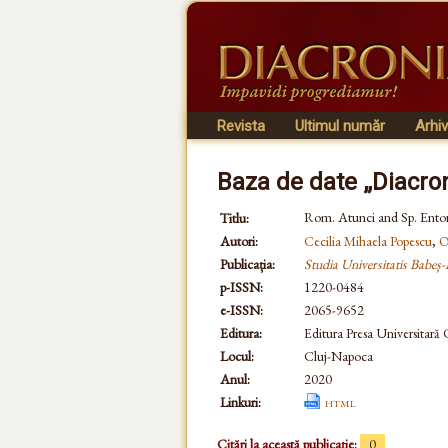
Revista
Ultimul număr
Arhi
Baza de date „Diacro
Rom. Atunci and Sp. Enton
Titlu:
Autori:
Cecilia Mihaela Popescu
,
O
Publicația:
Studia Universitatis Babeș-
p-ISSN:
1220-0484
e-ISSN:
2065-9652
Editura:
Editura Presa Universitară
Locul:
Cluj-Napoca
Anul:
2020
Linkuri:
html
Citări la această publicație:
0